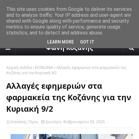
This site uses cookies from Google to deliver its services
and to analyze traffic. Your IP address and user-agent are
shared with Google along with performance and security
metrics to ensure quality of service, generate usage
statistics, and to detect and address abuse.
πρόγνωση καιρού από το k24.n
LEARN MORE
GOT IT
Φωνή Κοζάνης
Αρχική σελίδα
ΚΟΙΝΩΝΙΑ
Αλλαγές εφημεριών στα φαρμακεία της
Κοζάνης για την Κυριακή 9/2
Αλλαγές εφημεριών στα
φαρμακεία της Κοζάνης για την
Κυριακή 9/2
Θανάσης Τέγος
Δευτέρα, Φεβρουαρίου 03, 2025