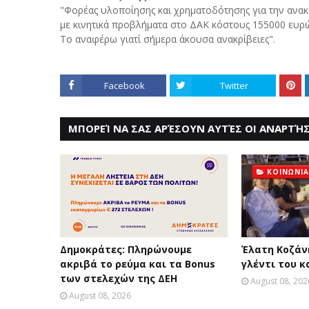
"Φορέας υλοποίησης και χρηματοδότησης για την ανα
με κινητικά προβλήματα στο ΔΑΚ κόστους 155000 ευ
Το αναφέρω γιατί σήμερα άκουσα ανακρίβειες".
Facebook
Twitter
ΜΠΟΡΕΊ ΝΑ ΣΑΣ ΑΡΈΣΟΥΝ ΑΥΤΈΣ ΟΙ ΑΝΑΡΤΉΣ
ΚΟΙΝΩΝΙΑ
Δημοκράτες: Πληρώνουμε
Έλατη Κοζάνη
ακριβά το ρεύμα και τα Bonus
γλέντι του κ
των στελεχών της ΔΕΗ
August 08, 202
August 08, 2026