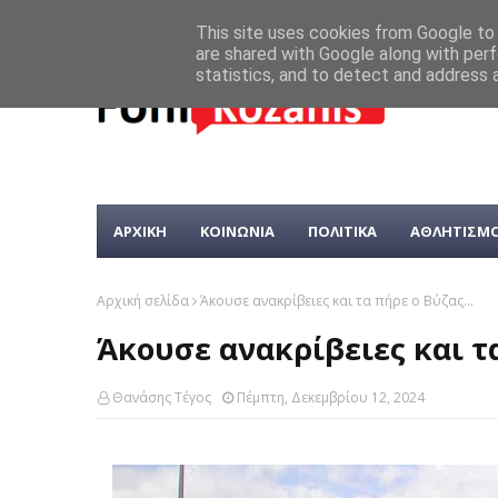
This site uses cookies from Google to d
are shared with Google along with perf
statistics, and to detect and address 
ΑΡΧΙΚΗ
ΚΟΙΝΩΝΙΑ
ΠΟΛΙΤΙΚΑ
ΑΘΛΗΤΙΣΜ
Αρχική σελίδα
Άκουσε ανακρίβειες και τα πήρε ο Βύζας...
Άκουσε ανακρίβειες και τα
Θανάσης Τέγος
Πέμπτη, Δεκεμβρίου 12, 2024