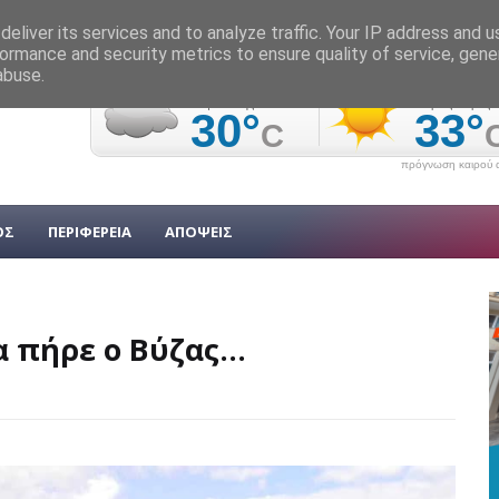
eliver its services and to analyze traffic. Your IP address and 
ormance and security metrics to ensure quality of service, gen
abuse.
πρόγνωση καιρού α
ΟΣ
ΠΕΡΙΦΕΡΕΙΑ
ΑΠΟΨΕΙΣ
 πήρε ο Βύζας...