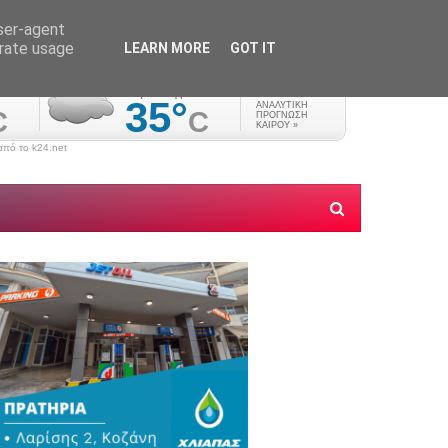
user-agent
erate usage
LEARN MORE
GOT IT
πό το k24.net