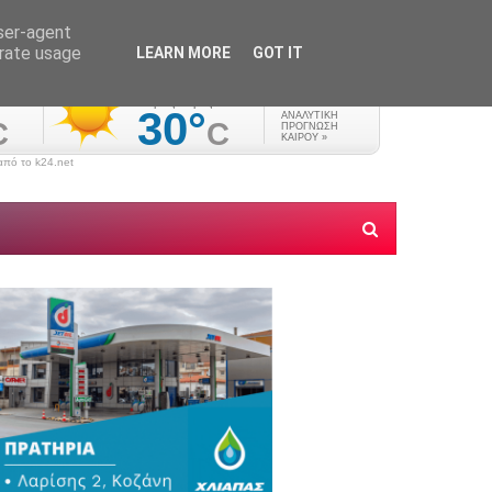
user-agent
erate usage
LEARN MORE
GOT IT
πό το k24.net