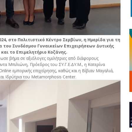
4, στο Πολιτιστικό Κέντρο Σερβίων, η Ημερίδα για τη
α του Συνδέσμου Γυναικείων Επιχειρήσεων Δυτικής
 και το Επιμελητήριο Κοζάνης.
έδωσε βήμα σε αξιόλογες ομιλήτριες από διάφορους
άντα Μπιλιώνη, Πρόεδρος του ΣΥ.Γ.Ε.ΔΥ.Μ., η Κατερίνα
nline εμπορικής επιχείρησης, καθώς και η Βίβιαν Μαγαλιά,
ι Ιδρύτρια του Metamorphosis Center.