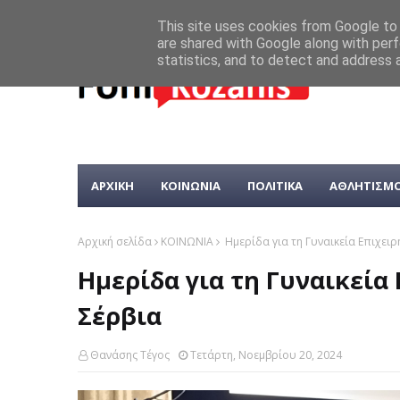
This site uses cookies from Google to d
are shared with Google along with perf
statistics, and to detect and address 
ΑΡΧΙΚΗ
ΚΟΙΝΩΝΙΑ
ΠΟΛΙΤΙΚΑ
ΑΘΛΗΤΙΣΜ
Αρχική σελίδα
ΚΟΙΝΩΝΙΑ
Ημερίδα για τη Γυναικεία Επιχει
Ημερίδα για τη Γυναικεία
Σέρβια
Θανάσης Τέγος
Τετάρτη, Νοεμβρίου 20, 2024