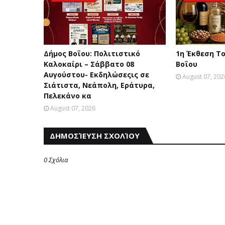
Δήμος Βοΐου: Πολιτιστικό
1η Έκθεση Τ
Καλοκαίρι – Σάββατο 08
Βοΐου
Αυγούστου- Eκδηλώσεςις σε
August 07, 202
Σιάτιστα, Νεάπολη, Εράτυρα,
Πελεκάνο κα
August 07, 2026
ΔΗΜΟΣΊΕΥΣΗ ΣΧΟΛΊΟΥ
0 Σχόλια