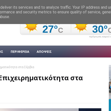
eliver its services and to analyze traffic. Your IP address and 
ormance and security metrics to ensure quality of service, gen
abuse.
πρόγνωση καιρού α
ΟΣ
ΠΕΡΙΦΕΡΕΙΑ
ΑΠΟΨΕΙΣ
ρηματικότητα στα Σέρβια
 Επιχειρηματικότητα στα