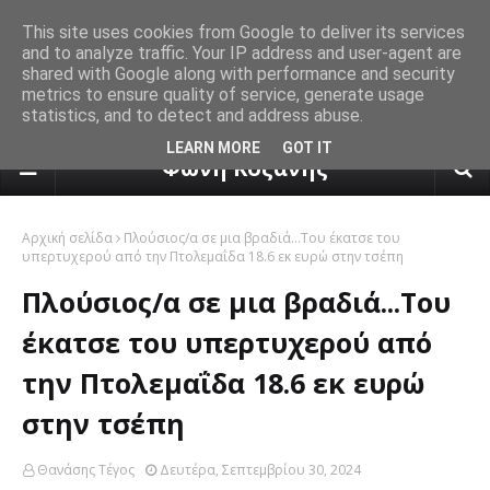
This site uses cookies from Google to deliver its services
and to analyze traffic. Your IP address and user-agent are
shared with Google along with performance and security
metrics to ensure quality of service, generate usage
statistics, and to detect and address abuse.
πρόγνωση καιρού από το k24.n
LEARN MORE
GOT IT
Φωνή Κοζάνης
Αρχική σελίδα
Πλούσιος/α σε μια βραδιά...Του έκατσε του
υπερτυχερού από την Πτολεμαΐδα 18.6 εκ ευρώ στην τσέπη
Πλούσιος/α σε μια βραδιά...Του
έκατσε του υπερτυχερού από
την Πτολεμαΐδα 18.6 εκ ευρώ
στην τσέπη
Θανάσης Τέγος
Δευτέρα, Σεπτεμβρίου 30, 2024