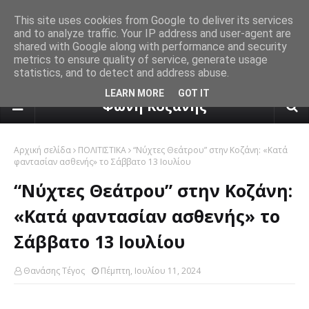
This site uses cookies from Google to deliver its services
and to analyze traffic. Your IP address and user-agent are
shared with Google along with performance and security
metrics to ensure quality of service, generate usage
statistics, and to detect and address abuse.
πρόγνωση καιρού από το k24.n
LEARN MORE
GOT IT
Φωνή Κοζάνης
Αρχική σελίδα
ΠΟΛΙΤΙΣΤΙΚΑ
“Νύχτες Θεάτρου” στην Κοζάνη: «Κατά
φαντασίαν ασθενής» το Σάββατο 13 Ιουλίου
“Νύχτες Θεάτρου” στην Κοζάνη:
«Κατά φαντασίαν ασθενής» το
Σάββατο 13 Ιουλίου
Θανάσης Τέγος
Πέμπτη, Ιουλίου 11, 2024