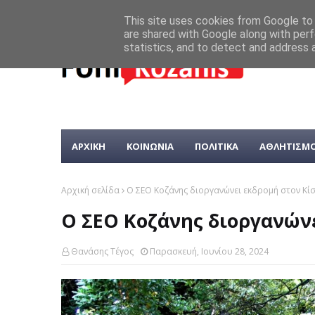
This site uses cookies from Google to d
are shared with Google along with perf
statistics, and to detect and address 
ΑΡΧΙΚΗ
ΚΟΙΝΩΝΙΑ
ΠΟΛΙΤΙΚΑ
ΑΘΛΗΤΙΣΜ
Αρχική σελίδα
Ο ΣΕΟ Κοζάνης διοργανώνει εκδρομή στον Κί
Ο ΣΕΟ Κοζάνης διοργανών
Θανάσης Τέγος
Παρασκευή, Ιουνίου 28, 2024