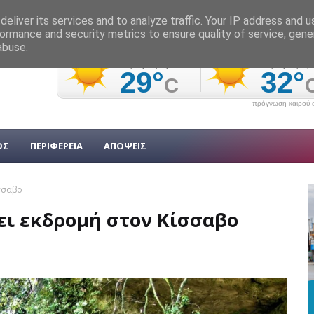
eliver its services and to analyze traffic. Your IP address and 
ormance and security metrics to ensure quality of service, gen
abuse.
πρόγνωση καιρού α
ΟΣ
ΠΕΡΙΦΕΡΕΙΑ
ΑΠΟΨΕΙΣ
σσαβο
ει εκδρομή στον Κίσσαβο