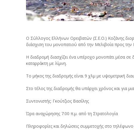
Ο Σύλλογος Ελλήνων Ορειβατών (Σ.Ε.Ο.) Κοζάνης διορ
διάσχιση του μονοπατιού από την Μελιβοία προς την 
Η διαδρομή διασχίζει ένα υπέροχο μονοπάτι μέσα σε δ
καταρράκτη με λίμνη.
Το μήκος της διαδρομής είναι 9 χλμ με υψομετρική δια
Στο τέλος της διαδρομής θα υπάρχει χρόνος και για μι
Συντονιστής: Γκούτζιος Βασίλης
Ώρα αναχώρησης 7:00 π.μ. από τη Στρατολογία
Πληροφορίες και δηλώσεις συμμετοχής στο τηλέφωνο