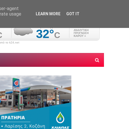
user-agent
erate usage
LEARN MORE
GOT IT
πό το k24.net