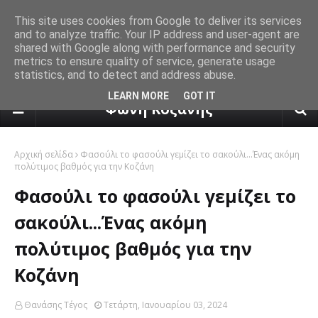
This site uses cookies from Google to deliver its services
and to analyze traffic. Your IP address and user-agent are
shared with Google along with performance and security
metrics to ensure quality of service, generate usage
statistics, and to detect and address abuse.
πρόγνωση καιρού από το k24.n
LEARN MORE
GOT IT
Φωνή Κοζάνης
Αρχική σελίδα
Φασούλι το φασούλι γεμίζει το σακούλι...Ένας ακόμη
πολύτιμος βαθμός για την Κοζάνη
Φασούλι το φασούλι γεμίζει το
σακούλι...Ένας ακόμη
πολύτιμος βαθμός για την
Κοζάνη
Θανάσης Τέγος
Τετάρτη, Ιανουαρίου 03, 2024