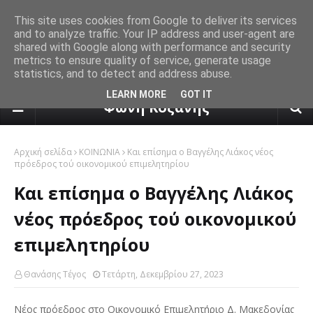
This site uses cookies from Google to deliver its services
and to analyze traffic. Your IP address and user-agent are
shared with Google along with performance and security
metrics to ensure quality of service, generate usage
statistics, and to detect and address abuse.
πρόγνωση καιρού από το k24.n
LEARN MORE
GOT IT
Φωνή Κοζάνης
Αρχική σελίδα
ΚΟΙΝΩΝΙΑ
Και επίσημα ο Βαγγέλης Λιάκος νέος
πρόεδρος τού οικονομικού επιμελητηρίου
Και επίσημα ο Βαγγέλης Λιάκος
νέος πρόεδρος τού οικονομικού
επιμελητηρίου
Θανάσης Τέγος
Τετάρτη, Δεκεμβρίου 27, 2023
Νέος πρόεδρος στο Οικονομικό Επιμελητήριο Δ. Μακεδονίας