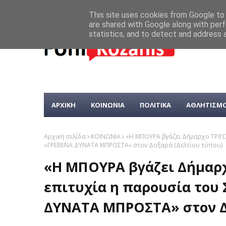
This site uses cookies from Google to d
are shared with Google along with perf
statistics, and to detect and address 
ΑΡΧΙΚΗ
ΚΟΙΝΩΝΙΑ
ΠΟΛΙΤΙΚΑ
ΑΘΛΗΤΙΣΜ
Αρχική σελίδα
ΚΟΙΝΩΝΙΑ
«H ΜΠΟΥΡΑ βγάζει Δήμαρχο ΤΡΙΓΩ
«ΓΡΕΒΕΝΑ ΔΥΝΑΤΑ ΜΠΡΟΣΤΑ» στον Δοξαρά (Δελτίου τύπου)
«H ΜΠΟΥΡΑ βγάζει Δήμαρχ
επιτυχία η παρουσία του
ΔΥΝΑΤΑ ΜΠΡΟΣΤΑ» στον Δ