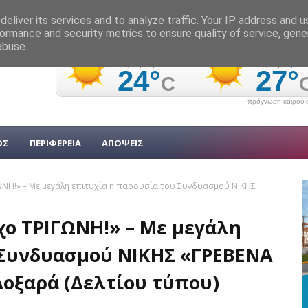
eliver its services and to analyze traffic. Your IP address and 
ormance and security metrics to ensure quality of service, gen
abuse.
πρόγνωση καιρού α
ΟΣ
ΠΕΡΙΦΕΡΕΙΑ
ΑΠΟΨΕΙΣ
ΝΗ!» – Με μεγάλη επιτυχία η παρουσία του Συνδυασμού ΝΙΚΗΣ
ο ΤΡΙΓΩΝΗ!» – Με μεγάλη
 Συνδυασμού ΝΙΚΗΣ «ΓΡΕΒΕΝΑ
οξαρά (Δελτίου τύπου)