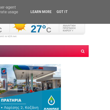
user-agent
erate usage
LEARN MORE
GOT IT
πό το k24.net