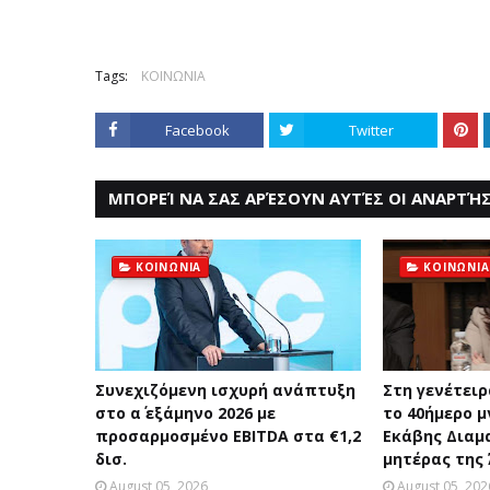
Tags:
ΚΟΙΝΩΝΙΑ
Facebook
Twitter
ΜΠΟΡΕΊ ΝΑ ΣΑΣ ΑΡΈΣΟΥΝ ΑΥΤΈΣ ΟΙ ΑΝΑΡΤΉΣ
ΚΟΙΝΩΝΙΑ
ΚΟΙΝΩΝΙΑ
Συνεχιζόμενη ισχυρή ανάπτυξη
Στη γενέτειρ
στο α΄ εξάμηνο 2026 με
το 40ήμερο 
προσαρμοσμένο EBITDA στα €1,2
Εκάβης Διαμ
δισ.
μητέρας της
August 05, 2026
August 05, 202