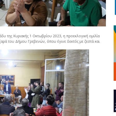
υ της Κυριακής 1 Οκτωβρίου 2023, η προεκλογική ομιλία
ρά του Δήμου Γρεβενών, όπου έγινε δεκτός με ζεστά και