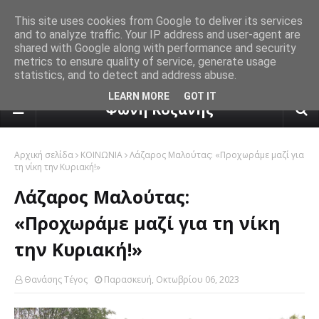
This site uses cookies from Google to deliver its services
and to analyze traffic. Your IP address and user-agent are
shared with Google along with performance and security
metrics to ensure quality of service, generate usage
statistics, and to detect and address abuse.
πρόγνωση καιρού από το k24.n
LEARN MORE
GOT IT
Φωνή Κοζάνης
Αρχική σελίδα
ΚΟΙΝΩΝΙΑ
Λάζαρος Μαλούτας: «Προχωράμε μαζί για
τη νίκη την Κυριακή!»
Λάζαρος Μαλούτας:
«Προχωράμε μαζί για τη νίκη
την Κυριακή!»
Θανάσης Τέγος
Παρασκευή, Οκτωβρίου 06, 2023