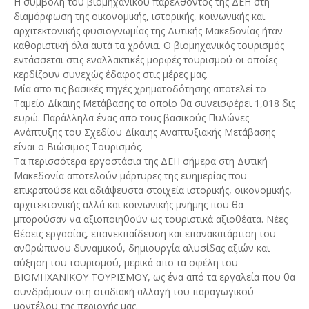
Η συμβολή του βιομηχανικού παρελθόντος της ΔΕΗ στη
διαμόρφωση της οικονομικής, ιστορικής, κοινωνικής και
αρχιτεκτονικής φυσιογνωμίας της Δυτικής Μακεδονίας ήταν
καθοριστική όλα αυτά τα χρόνια. Ο βιομηχανικός τουρισμός
εντάσσεται στις εναλλακτικές μορφές τουρισμού οι οποίες
κερδίζουν συνεχώς έδαφος στις μέρες μας.
Μία απο τις βασικές πηγές χρηματοδότησης αποτελεί το
Ταμείο Δίκαιης Μετάβασης το οποίο θα συνεισφέρει 1,018 δις
ευρώ. Παράλληλα ένας απο τους βασικούς Πυλώνες
Ανάπτυξης του Σχεδίου Δίκαιης Αναπτυξιακής Μετάβασης
είναι ο Βιώσιμος Τουρισμός.
Τα περισσότερα εργοστάσια της ΔΕΗ σήμερα στη Δυτική
Μακεδονία αποτελούν μάρτυρες της ευημερίας που
επικρατούσε και αδιάψευστα στοιχεία ιστορικής, οικονομικής,
αρχιτεκτονικής αλλά και κοινωνικής μνήμης που θα
μπορούσαν να αξιοποιηθούν ως τουριστικά αξιοθέατα. Νέες
θέσεις εργασίας, επανεκπαίδευση και επανακατάρτιση του
ανθρώπινου δυναμικού, δημιουργία αλυσίδας αξιών και
αύξηση του τουρισμού, μερικά απο τα οφέλη του
ΒΙΟΜΗΧΑΝΙΚΟΥ ΤΟΥΡΙΣΜΟΥ, ως ένα από τα εργαλεία που θα
συνδράμουν στη σταδιακή αλλαγή του παραγωγικού
μοντέλου της περιοχής μας.