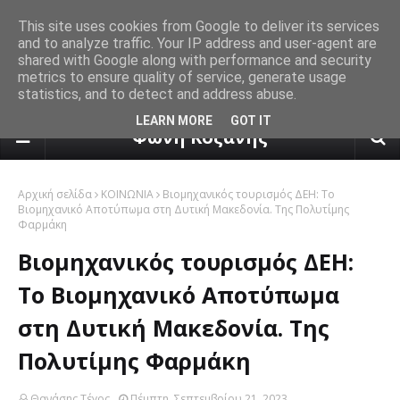
This site uses cookies from Google to deliver its services
and to analyze traffic. Your IP address and user-agent are
shared with Google along with performance and security
metrics to ensure quality of service, generate usage
statistics, and to detect and address abuse.
πρόγνωση καιρού από το k24.n
LEARN MORE
GOT IT
Φωνή Κοζάνης
Αρχική σελίδα
ΚΟΙΝΩΝΙΑ
Βιομηχανικός τουρισμός ΔΕΗ: Το
Βιομηχανικό Αποτύπωμα στη Δυτική Μακεδονία. Της Πολυτίμης
Φαρμάκη
Βιομηχανικός τουρισμός ΔΕΗ:
Το Βιομηχανικό Αποτύπωμα
στη Δυτική Μακεδονία. Της
Πολυτίμης Φαρμάκη
Θανάσης Τέγος
Πέμπτη, Σεπτεμβρίου 21, 2023