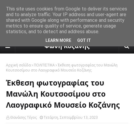
This site uses cookies from Google to deliver its services
and to analyze traffic. Your IP address and user-agent are
shared with Google along with performance and security
metrics to ensure quality of service, generate usage
statistics, and to detect and address abuse.
πρόγνωση καιρού από το k24.n
LEARN MORE
GOT IT
Φωνή Κοζάνης
Αρχική σελίδα
ΠΟΛΙΤΙΣΤΙΚΑ
Έκθεση φωτογραφίας του Μανώλη
Κουτσοσίμου στο Λαογραφικό Μουσείο Κοζάνης
Έκθεση φωτογραφίας του
Μανώλη Κουτσοσίμου στο
Λαογραφικό Μουσείο Κοζάνης
Θανάσης Τέγος
Τετάρτη, Σεπτεμβρίου 13, 2023