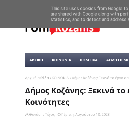
This site uses cookies from Google to d
are shared with Google along with perf
statistics, and to detect and address 
ΑΡΧΙΚΗ
ΚΟΙΝΩΝΙΑ
ΠΟΛΙΤΙΚΑ
ΑΘΛΗΤΙΣΜ
Αρχική σελίδα
ΚΟΙΝΩΝΙΑ
Δήμος Κοζάνης: Ξεκινά το έργο α
Δήμος Κοζάνης: Ξεκινά τ
Κοινότητες
Θανάσης Τέγος
Πέμπτη, Αυγούστου 10, 2023