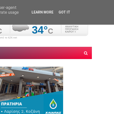
user-agent
erate usage
LEARN MORE
GOT IT
πό το k24.net