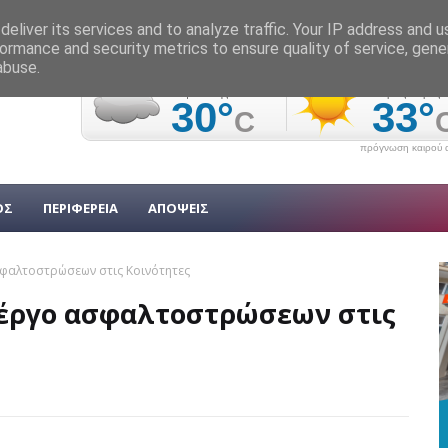
eliver its services and to analyze traffic. Your IP address and 
ormance and security metrics to ensure quality of service, gen
abuse.
πρόγνωση καιρού α
ΟΣ
ΠΕΡΙΦΕΡΕΙΑ
ΑΠΟΨΕΙΣ
σφαλτοστρώσεων στις Κοινότητες
ο έργο ασφαλτοστρώσεων στις