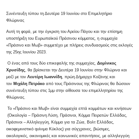
Συνέντευξη τύπου τη Δευτέρα 19 Ιουνίου στο Επιμελητήριο
Φλώρινας
Αυτή τη φορά, με την έγκριση του Αρείου Πάγου και την επίσημη
υποστήριξη του Ευρωπαϊκού Πράσινου κόμματος, η συμμαχία
«Πράσινο και Μωβ» συμμετέχει με πλήρεις συνδυασμούς στις εκλογές
της 25ης Ιουνίου 2023.
Ο ένας από τους δύο επικεφαλής της συμμαχίας,
Δομίνικος
Χρυσίδης
, θα βρίσκεται την Δευτέρα 19 Ιουνίου στην Φλώρινα και
μαζί με τον
Λευτέρη Ιωαννίδη
, πρώη Δήμαρχο Κοζάνης και
τον
Μιχάλη Πετράκο
από τους Πράσινους της Φλώρινας θα δώσουν
συνέντευξη τύπου στις 1μμ στην αίθουσα του επιμελλητηρίου της
Φλώρινας.
Το «Πράσινο και Μωβ» είναι συμμαχία επτά κομμάτων και κινήσεων
(Οικολογία – Πράσινη Λύση, Πράσινοι, Κόμμα Πειρατών Ελλάδας,
Πράσινοι – Αλληλεγγύη, Κόμμα για τα Ζώα, Βολτ Ελλάδας,
οικοφεμινιστικό qυίνιμα Κύκλος) για σύγχρονες, βιώσιμες,
οικολογικές, οικονομικές και κοινωνικές απαντήσεις, με αλληλεγγύη