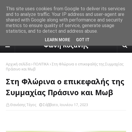
This site uses cookies from Google to deliver its services
and to analyze traffic. Your IP address and user-agent are
shared with Google along with performance and security
metrics to ensure quality of service, generate usage
statistics, and to detect and address abuse.
πρόγνωση καιρού από το k24.n
LEARN MORE
GOT IT
Φωνή Κοζάνης
Αρχική σελίδα
ΠΟΛΙΤΙΚΑ
Στη Φλώρινα ο επικεφαλής της Συμμαχίας
Πράσινο και Μωβ
Στη Φλώρινα ο επικεφαλής της
Συμμαχίας Πράσινο και Μωβ
Θανάσης Τέγος
Σάββατο, Ιουνίου 17, 2023