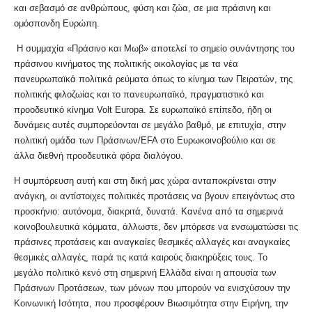
και σεβασμό σε ανθρώπους, φύση και ζώα, σε μια πράσινη και
ομόσπονδη Ευρώπη.
Η συμμαχία «Πράσινο και Μωβ» αποτελεί το σημείο συνάντησης του
πράσινου κινήματος της πολιτικής οικολογίας με τα νέα
πανευρωπαϊκά πολιτικά ρεύματα όπως το κίνημα των Πειρατών, της
πολιτικής φιλοζωίας και το πανευρωπαϊκό, πραγματιστικό και
προοδευτικό κίνημα Volt Europa. Σε ευρωπαϊκό επίπεδο, ήδη οι
δυνάμεις αυτές συμπορεύονται σε μεγάλο βαθμό, με επιτυχία, στην
πολιτική ομάδα των Πράσινων/EFA στο Ευρωκοινοβούλιο και σε
άλλα διεθνή προοδευτικά φόρα διαλόγου.
Η συμπόρευση αυτή και στη δική μας χώρα ανταποκρίνεται στην
ανάγκη, οι αντίστοιχες πολιτικές προτάσεις να βγουν επειγόντως στο
προσκήνιο: αυτόνομα, διακριτά, δυνατά. Κανένα από τα σημερινά
κοινοβουλευτικά κόμματα, άλλωστε, δεν μπόρεσε να ενσωματώσει τις
πράσινες προτάσεις και αναγκαίες θεσμικές αλλαγές και αναγκαίες
θεσμικές αλλαγές, παρά τις κατά καιρούς διακηρύξεις τους. Το
μεγάλο πολιτικό κενό στη σημερινή Ελλάδα είναι η απουσία των
Πράσινων Προτάσεων, των μόνων που μπορούν να ενισχύσουν την
Κοινωνική Ισότητα, που προσφέρουν Βιωσιμότητα στην Ειρήνη, την