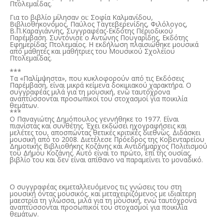
Πτολεμαΐδας.
Για το βιβλίο μίλησαν οι: Σοφία Καλμανίδου,
Βιβλιοθηκονόμος, Παύλος Ταγτεβερενίδης, Φιλόλογος,
Β.Π.Καραγιάννης, Συγγραφέας-Εκδότης Περιοδικού
Παρέμβαση. Συντόνισε ο Αντώνης Πουγαρίδης, Εκδότης
Εφημερίδας Πτολεμαίος. Η εκδήλωση πλαισιώθηκε μουσικά
από μαθητές και μαθήτριες του Μουσικού Σχολείου
Πτολεμαΐδας.
***
Τα «Παλίμψηστα», που κυκλοφορούν από τις Εκδόσεις
Παρέμβαση, είναι μικρά κείμενα δοκιμιακού χαρακτήρα. Ο
συγγραφέας μιλά για τη μουσική, ενώ ταυτόχρονα
αναπτύσσονται προσωπικοί του στοχασμοί για ποικιλία
θεμάτων.
***
Ο Παναγιώτης Δημόπουλος γεννήθηκε το 1977. Είναι
πιανίστας και συνθέτης. Έχει εκδώσει ηχογραφήσεις και
μελέτες του, αποσπώντας θετικές κριτικές διεθνώς. Διδάσκει
μουσική από το 2008. Διετέλεσε Πρόεδρος της Κοβενταρείου
Δημοτικής Βιβλιοθήκης Κοζάνης και Αντιδήμαρχος Πολιτισμού
του Δήμου Κοζάνης. Αυτό είναι το πρώτο, επί της ουσίας,
βιβλίο του και δεν είναι απίθανο να παραμείνει το μοναδικό.
Ο συγγραφέας εκμεταλλευόμενος τις γνώσεις του στη
μουσική όντας μουσικός, και μεταχειριζόμενος με ιδιαίτερη
μαεστρία τη γλώσσα, μιλά για τη μουσική, ενώ ταυτόχρονα
αναπτύσσονται προσωπικοί του στοχασμοί για ποικιλία
θεμάτων.