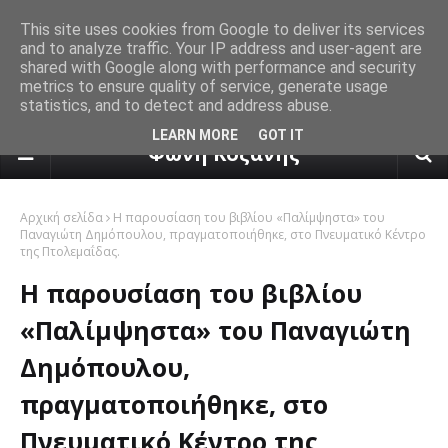
This site uses cookies from Google to deliver its services
and to analyze traffic. Your IP address and user-agent are
shared with Google along with performance and security
metrics to ensure quality of service, generate usage
statistics, and to detect and address abuse.
πρόγνωση καιρού από το k24.n
LEARN MORE
GOT IT
Φωνή Κοζάνης
Αρχική σελίδα
Η παρουσίαση του βιβλίου «Παλίμψηστα» του
Παναγιώτη Δημόπουλου, πραγματοποιήθηκε, στο Πνευματικό Κέντρο
της Πτολεμαΐδας.
Η παρουσίαση του βιβλίου
«Παλίμψηστα» του Παναγιώτη
Δημόπουλου,
πραγματοποιήθηκε, στο
Πνευματικό Κέντρο της