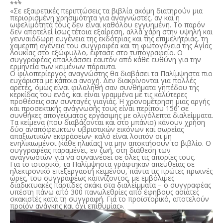
***
«Σε εξαιρετικές περιπτώσεις τα βιβλία ακόμη διατηρούν μια
περιορισμένη χρησιμότητα για αναγνώστες, αν και η
ωφελιμότητά τους δεν είναι καθόλου εγγυημένη. Το παρόν
δεν αποτελεί ίσως τέτοια εξαίρεση, αλλά χάρη στην υψηλή και
γενναιόδωρη ευγένεια της εκδότριας και της επιμελήτριας, τη
χαμερπή αγένεια του συγγραφέα και τη φωτογένεια της Αγίας
Λουκίας στο εξώφυλλο, έφτασε στο τυπογραφείο. Ο
συγγραφέας απαλλάσσει εαυτόν από κάθε ευθύνη για την
ερμηνεία των κειμένων πάραυτα.
Ο φιλοπερίεργος αναγνώστης θα διαβάσει τα Παλίμψηστα πιο
ευχάριστα με κάποια ανοχή. Δεν διακρίνονται για πολλές
αρετές, όμως είναι φιλαληθή σαν συνθήματα γηπέδου της
κερκίδας του ενός, και είναι γραμμένα με τις καλύτερες
προθέσεις σαν συνταγές γιαγιάς. Η χρονομέτρηση μιας αργής
και προσεκτικής ανάγνωσής τους είναι περίπου 156’ σε
συνθήκες απογεύματος εργάσιμης με ολιγόλεπτα διαλείμματα.
Τα κείμενα (που διαβάζονται και στο μπάνιο) κάνουν χρήση
δύο αναπόφευκτων υβριστικών εικόνων και σωρείας
απαξιωτικών εκφράσεων· καλό είναι λοιπόν οι μη
ενηλικιωμένοι (κάθε ηλικίας) να μην αποκτήσουν το βιβλίο. Ο
συγγραφέας παραμένει, εν ζωή, στη διάθεση των
αναγνωστών για να συναινέσει σε όλες τις απορίες τους.
Για το ιστορικό, τα Παλίμψηστα γράφτηκαν απευθείας σε
ηλεκτρονικό επεξεργαστή κειμένου, πάντα τις πρώτες πρωινές
ώρες, του συγγραφέως καπνίζοντος, με εμβόλιμες
διαδικτυακές παρτίδες σκάκι στα διαλείμματα – ο συγγραφέας
υπέστη πάνω από 300 πανωλεθρίες από έφηβους ασιάτες
σκακιστές κατά τη συγγραφή. Για το προϊστορικό, αποτελούν
προϊόν ανάγκης και όχι επιθυμίας».