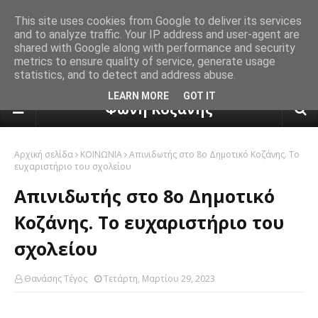
This site uses cookies from Google to deliver its services
and to analyze traffic. Your IP address and user-agent are
shared with Google along with performance and security
metrics to ensure quality of service, generate usage
statistics, and to detect and address abuse.
πρόγνωση καιρού από το k24.n
LEARN MORE
GOT IT
Φωνή Κοζάνης
Αρχική σελίδα
ΚΟΙΝΩΝΙΑ
Aπινιδωτής στο 8ο Δημοτικό Κοζάνης. Το
ευχαριστήριο του σχολείου
Aπινιδωτής στο 8ο Δημοτικό
Κοζάνης. Το ευχαριστήριο του
σχολείου
Θανάσης Τέγος
Τετάρτη, Μαρτίου 29, 2023