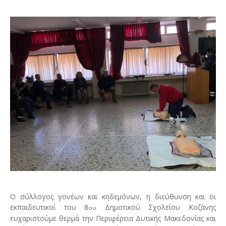
Ο σύλλογος γονέων και κηδεμόνων, η διεύθυνση και οι
εκπαιδευτικοί του 8
Δημοτικού Σχολείου Κοζάνης
ου
ευχαριστούμε θερμά την Περιφέρεια Δυτικής Μακεδονίας και