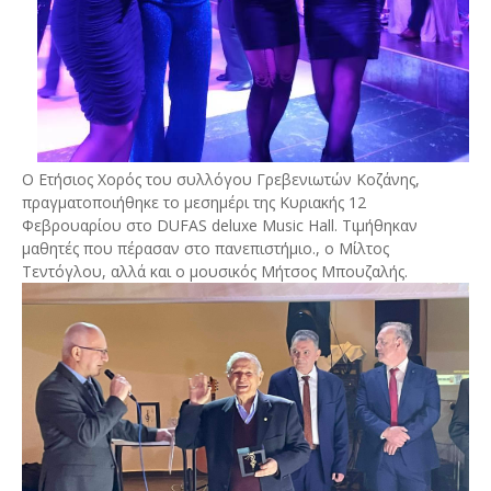
Ο Ετήσιος Χορός του συλλόγου Γρεβενιωτών Κοζάνης,
πραγματοποιήθηκε το μεσημέρι της Κυριακής 12
Φεβρουαρίου στο DUFAS deluxe Music Hall. Τιμήθηκαν
μαθητές που πέρασαν στο πανεπιστήμιο., ο Μίλτος
Τεντόγλου, αλλά και ο μουσικός Μήτσος Μπουζαλής.