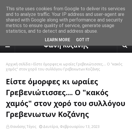
This site uses cookies from Google to deliver its services
and to analyze traffic. Your IP address and user-agent are
shared with Google along with performance and security
metrics to ensure quality of service, generate usage
statistics, and to detect and address abuse.
πρόγνωση καιρού από το k24.n
LEARN MORE
GOT IT
Φωνή Κοζάνης
Αρχική σελίδα
Είστε όμορφες κι ωραίες Γρεβενιώτισσες.... Ο "κακός
χαμός" στον χορό του συλλόγου Γρεβενιωτων Κοζάνης
Είστε όμορφες κι ωραίες
Γρεβενιώτισσες.... Ο "κακός
χαμός" στον χορό του συλλόγου
Γρεβενιωτων Κοζάνης
Θανάσης Τέγος
Δευτέρα, Φεβρουαρίου 13, 2023