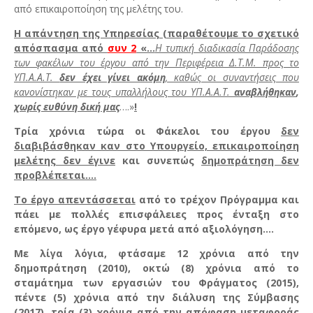
από επικαιροποίηση της μελέτης του.
Η απάντηση της Υπηρεσίας (παραθέτουμε το σχετικό
απόσπασμα από
συν 2
«…
Η τυπική διαδικασία Παράδοσης
των φακέλων του έργου από την Περιφέρεια Δ.Τ.Μ. προς το
ΥΠ.Α.Α.Τ.
δεν έχει γίνει ακόμη
, καθώς οι συναντήσεις που
κανονίστηκαν με τους υπαλλήλους του ΥΠ.Α.Α.Τ.
αναβλήθηκαν
,
χωρίς ευθύνη δική μας
….»
!
Τρία χρόνια τώρα οι Φάκελοι του έργου
δεν
διαβιβάσθηκαν καν στο Υπουργείο,
επικαιροποίηση
μελέτης δεν έγινε
και συνεπώς
δημοπράτηση δεν
προβλέπεται….
Το έργο απεντάσσεται
από το τρέχον Πρόγραμμα και
πάει με πολλές επισφάλειες προς ένταξη στο
επόμενο, ως έργο γέφυρα μετά από αξιολόγηση….
Με λίγα λόγια, φτάσαμε 12 χρόνια από την
δημοπράτηση (2010), οκτώ (8) χρόνια από το
σταμάτημα των εργασιών του Φράγματος (2015),
πέντε (5) χρόνια από την διάλυση της Σύμβασης
(2017), τρία (3) χρόνια από την απόφαση μεταφοράς