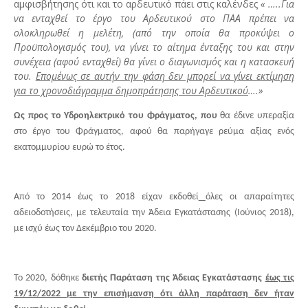
αμφισβήτησης ότι και το αρδευτικό πάει στις καλένδες
« …..Για
να ενταχθεί το έργο του Αρδευτικού στο ΠΑΑ πρέπει να
ολοκληρωθεί η μελέτη, (από την οποία θα προκύψει ο
Προϋπολογισμός του), να γίνει το αίτημα ένταξης του και στην
συνέχεια (αφού ενταχθεί) θα γίνει ο διαγωνισμός και η κατασκευή
του.
Επομένως σε αυτήν την φάση δεν μπορεί να γίνει εκτίμηση
για το χρονοδιάγραμμα δημοπράτησης του Αρδευτικού
….»
Ως προς το Υδροηλεκτρικό του Φράγματος, που
θα έδινε υπεραξία
στο έργο του Φράγματος, αφού θα παρήγαγε ρεύμα αξίας ενός
εκατομμυρίου ευρώ το έτος.
Από το 2014 έως το 2018 είχαν εκδοθεί
όλες οι απαραίτητες
αδειοδοτήσεις, με τελευταία την Άδεια Εγκατάστασης (Ιούνιος 2018),
με ισχύ έως τον Δεκέμβριο του 2020.
Το 2020, δόθηκε
διετής Παράταση της Άδειας Εγκατάστασης
έως τις
19/12/2022 με την επισήμανση ότι άλλη παράταση δεν ήταν