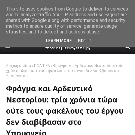
This site uses cookies from Google to deliver its services
and to analyze traffic. Your IP address and user-agent are
shared with Google along with performance and security
metrics to ensure quality of service, generate usage
statistics, and to detect and address abuse.
πρόγνωση καιρού από το k24.n
LEARN MORE
GOT IT
Φωνή Κοζάνης
Αρχική σελίδα
ΠΟΛΙΤΙΚΑ
Φράγμα και Αρδευτικό Νεστορίου: τρία
χρόνια τώρα ούτε τους φακέλους του έργου δεν διαβίβασαν στο
Υπουργείο…
Φράγμα και Αρδευτικό
Νεστορίου: τρία χρόνια τώρα
ούτε τους φακέλους του έργου
δεν διαβίβασαν στο
Υπουργείο…