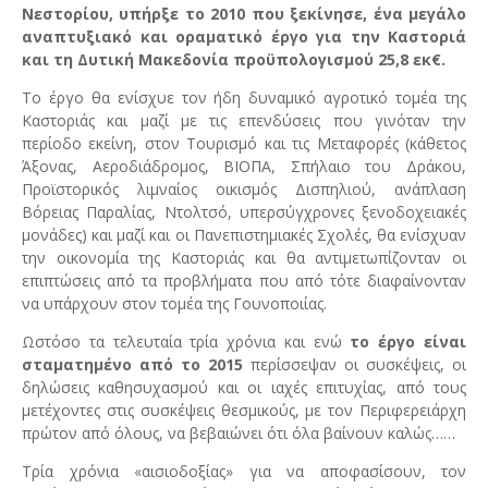
Νεστορίου, υπήρξε το 2010 που ξεκίνησε, ένα μεγάλο
αναπτυξιακό και οραματικό έργο για την Καστοριά
και τη Δυτική Μακεδονία προϋπολογισμού 25,8 εκ€.
Το έργο θα ενίσχυε τον ήδη δυναμικό αγροτικό τομέα της
Καστοριάς και μαζί με τις επενδύσεις που γινόταν την
περίοδο εκείνη, στον Τουρισμό και τις Μεταφορές (κάθετος
Άξονας, Αεροδιάδρομος, ΒΙΟΠΑ, Σπήλαιο του Δράκου,
Προϊστορικός λιμναίος οικισμός Δισπηλιού, ανάπλαση
Βόρειας Παραλίας, Ντολτσό, υπερσύγχρονες ξενοδοχειακές
μονάδες) και μαζί και οι Πανεπιστημιακές Σχολές, θα ενίσχυαν
την οικονομία της Καστοριάς και θα αντιμετωπίζονταν οι
επιπτώσεις από τα προβλήματα που από τότε διαφαίνονταν
να υπάρχουν στον τομέα της Γουνοποιίας.
Ωστόσο τα τελευταία τρία χρόνια και ενώ
το έργο είναι
σταματημένο από το 2015
περίσσεψαν οι συσκέψεις, οι
δηλώσεις καθησυχασμού και οι ιαχές επιτυχίας, από τους
μετέχοντες στις συσκέψεις θεσμικούς, με τον Περιφερειάρχη
πρώτον από όλους, να βεβαιώνει ότι όλα βαίνουν καλώς……
Τρία χρόνια «αισιοδοξίας» για να αποφασίσουν, τον