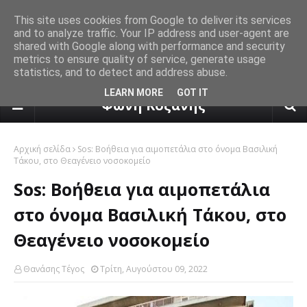
This site uses cookies from Google to deliver its services
and to analyze traffic. Your IP address and user-agent are
shared with Google along with performance and security
metrics to ensure quality of service, generate usage
statistics, and to detect and address abuse.
πρόγνωση καιρού από το k24.n
LEARN MORE
GOT IT
Φωνή Κοζάνης
Αρχική σελίδα
Sos: Βοήθεια για αιμοπετάλια στο όνομα Βασιλική
Τάκου, στο Θεαγένειο νοσοκομείο
Sos: Βοήθεια για αιμοπετάλια
στο όνομα Βασιλική Τάκου, στο
Θεαγένειο νοσοκομείο
Θανάσης Τέγος
Τρίτη, Αυγούστου 09, 2022