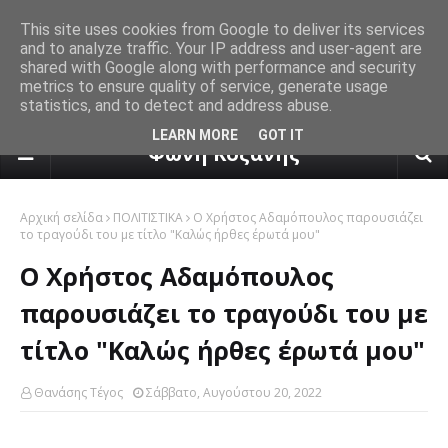
This site uses cookies from Google to deliver its services
and to analyze traffic. Your IP address and user-agent are
shared with Google along with performance and security
metrics to ensure quality of service, generate usage
statistics, and to detect and address abuse.
πρόγνωση καιρού από το k24.n
LEARN MORE
GOT IT
Φωνή Κοζάνης
Αρχική σελίδα
ΠΟΛΙΤΙΣΤΙΚΑ
Ο Χρήστος Αδαμόπουλος παρουσιάζει
το τραγούδι του με τίτλο "Καλώς ήρθες έρωτά μου"
Ο Χρήστος Αδαμόπουλος
παρουσιάζει το τραγούδι του με
τίτλο "Καλώς ήρθες έρωτά μου"
Θανάσης Τέγος
Σάββατο, Αυγούστου 20, 2022