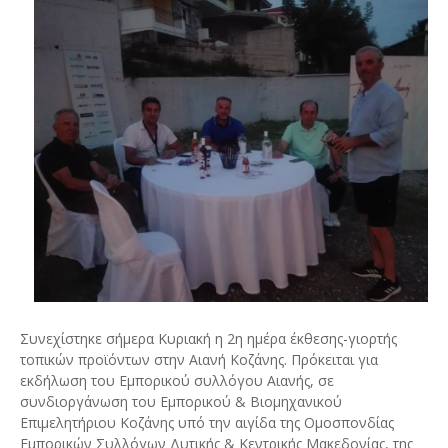
Συνεχίστηκε σήμερα Κυριακή η 2η ημέρα έκθεσης-γιορτής
τοπικών προϊόντων στην Αιανή Κοζάνης. Πρόκειται για
εκδήλωση του Εμπορικού συλλόγου Αιανής, σε
συνδιοργάνωση του Εμπορικού & Βιομηχανικού
Επιμελητήριου Κοζάνης υπό την αιγίδα της Ομοσπονδίας
Εμπορικών Συλλόγων Δυτικής & Κεντρικής Μακεδονίας, της