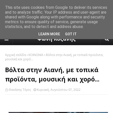
This site uses cookies from Google to deliver its services
and to analyze traffic. Your IP address and user-agent are
shared with Google along with performance and security
metrics to ensure quality of service, generate usage
statistics, and to detect and address abuse.
πρόγνωση καιρού από το k24.n
LEARN MORE
GOT IT
Φωνή Κοζάνης
Αρχική σελίδα
ΚΟΙΝΩΝΙΑ
Βόλτα στην Αιανή, με τοπικά προϊόντα,
μουσική και χορό...
Βόλτα στην Αιανή, με τοπικά
προϊόντα, μουσική και χορό...
Θανάσης Τέγος
Κυριακή, Αυγούστου 07, 2022