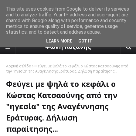
This site uses cookies from Google to deliver its services
and to analyze traffic. Your IP address and user-agent are
shared with Google along with performance and security
metrics to ensure quality of service, generate usage
statistics, and to detect and address abuse.
πρόγνωση καιρού από το k24.n
LEARN MORE
GOT IT
Φωνή Κοζάνης
Αρχική σελίδα
Φεύγει με ψηλά το κεφάλι ο Κώστας Κατσαούνης από
την "ηγεσία" της Αναγέννησης Εράτυρας. Δήλωση παραίτησης...
Φεύγει με ψηλά το κεφάλι ο
Κώστας Κατσαούνης από την
"ηγεσία" της Αναγέννησης
Εράτυρας. Δήλωση
παραίτησης...