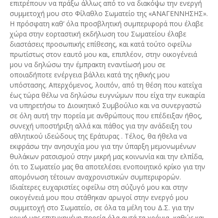
επιτρέπουν να πράξω άλλως από το να διακόψω την ενεργή
συμμετοχή μου στο Φίλαθλο Σωματείο της «ΑΝΑΓΕΝΝΗΣΗΣ».
Η πρόσφατη καθ’ όλα προσβλητική συμπεριφορά που έλαβε
χώρα στην εορταστική εκδήλωση του Σωματείου έλαβε
διαστάσεις προσωπικής επίθεσης, και κατά τούτο οφείλω
πρωτίστως στον εαυτό μου και, επιπλέον, στην οικογένειά
μου να δηλώσω την έμπρακτη εναντίωσή μου σε
οποιαδήποτε ενέργεια βάλλει κατά της ηθικής μου
υπόστασης. Απερχόμενος, λοιπόν, από τη θέση που κατείχα
έως τώρα θέλω να δηλώσω ευγνώμων που είχα την ευκαιρία
να υπηρετήσω το Διοικητικό Συμβούλιο και να συνεργαστώ
σε όλη αυτή την πορεία με ανθρώπους που επέδειξαν ήθος,
συνεχή υποστήριξη αλλά και πάθος για την ανάδειξη του
αθλητικού ιδεώδους της Εράτυρας . Τέλος, θα ήθελα να
εκφράσω την ανησυχία μου για την ύπαρξη μεμονωμένων
θυλάκων ρατσισμού στην μικρή μας κοινωνία και την ελπίδα,
ότι το Σωματείο μας θα αποτελέσει ενοποιητικό κρίκο για την
απομόνωση τέτοιων αναχρονιστικών συμπεριφορών.
Ιδιαίτερες ευχαριστίες οφείλω στη σύζυγό μου και στην
οικογένειά μου που στάθηκαν αρωγοί στην ενεργό μου
συμμετοχή στο Σωματείο, σε όλα τα μέλη του Δ.Σ. για την
κοινή μας επιτυχημένη πορεία όλα αυτά τα χρόνια, καθώς και