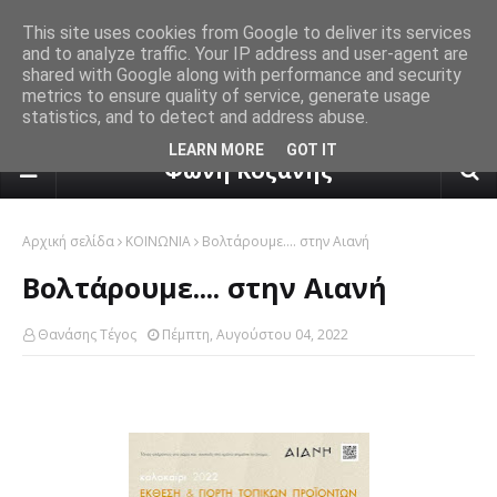
This site uses cookies from Google to deliver its services
and to analyze traffic. Your IP address and user-agent are
shared with Google along with performance and security
metrics to ensure quality of service, generate usage
statistics, and to detect and address abuse.
πρόγνωση καιρού από το k24.n
LEARN MORE
GOT IT
Φωνή Κοζάνης
Αρχική σελίδα
ΚΟΙΝΩΝΙΑ
Βολτάρουμε.... στην Αιανή
Βολτάρουμε.... στην Αιανή
Θανάσης Τέγος
Πέμπτη, Αυγούστου 04, 2022