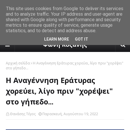
This site uses cookies from Google to deliver its services
and to analyze traffic. Your IP address and user-agent are
shared with Google along with performance and security
metrics to ensure quality of service, generate usage
statistics, and to detect and address abuse.
πρόγνωση καιρού από το k24.n
LEARN MORE
GOT IT
Φωνή Κοζάνης
Αρχική σελίδα
Η Αναγέννηση Εράτυρας χορεύει, λίγο πριν "χορέψει"
στο γήπεδο...
Η Αναγέννηση Εράτυρας
χορεύει, λίγο πριν "χορέψει"
στο γήπεδο...
Θανάσης Τέγος
Παρασκευή, Αυγούστου 19, 2022