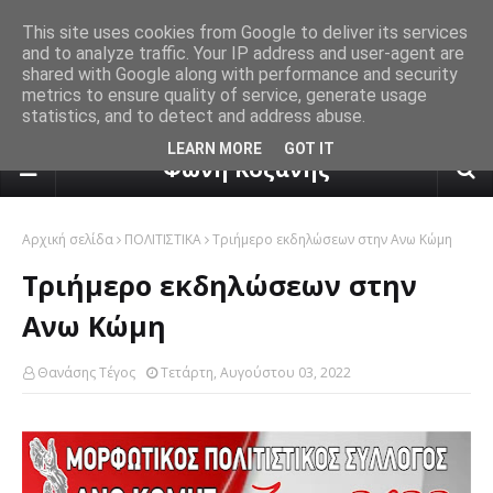
This site uses cookies from Google to deliver its services
and to analyze traffic. Your IP address and user-agent are
shared with Google along with performance and security
metrics to ensure quality of service, generate usage
statistics, and to detect and address abuse.
πρόγνωση καιρού από το k24.n
LEARN MORE
GOT IT
Φωνή Κοζάνης
Αρχική σελίδα
ΠΟΛΙΤΙΣΤΙΚΑ
Τριήμερο εκδηλώσεων στην Ανω Κώμη
Τριήμερο εκδηλώσεων στην
Ανω Κώμη
Θανάσης Τέγος
Τετάρτη, Αυγούστου 03, 2022