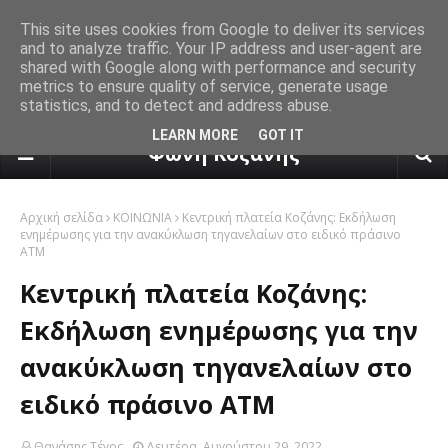
This site uses cookies from Google to deliver its services
and to analyze traffic. Your IP address and user-agent are
shared with Google along with performance and security
metrics to ensure quality of service, generate usage
statistics, and to detect and address abuse.
πρόγνωση καιρού από το k24.n
LEARN MORE
GOT IT
Φωνή Κοζάνης
Αρχική σελίδα
ΚΟΙΝΩΝΙΑ
Κεντρική πλατεία Κοζάνης: Εκδήλωση
ενημέρωσης για την ανακύκλωση τηγανελαίων στο ειδικό πράσινο
ΑΤΜ
Κεντρική πλατεία Κοζάνης:
Εκδήλωση ενημέρωσης για την
ανακύκλωση τηγανελαίων στο
ειδικό πράσινο ΑΤΜ
Θανάσης Τέγος
Δευτέρα, Αυγούστου 29, 2022