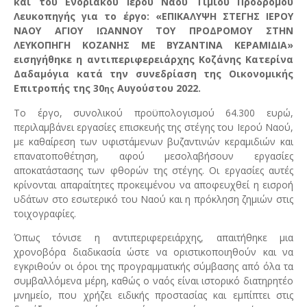
και του Ενοριακού Ιερού Ναού Τιμίου Προδρόμου
Λευκοπηγής για το έργο: «ΕΠΙΚΑΛΥΨΗ ΣΤΕΓΗΣ ΙΕΡΟΥ
ΝΑΟΥ ΑΓΙΟΥ ΙΩΑΝΝΟΥ ΤΟΥ ΠΡΟΔΡΟΜΟΥ ΣΤΗΝ
ΛΕΥΚΟΠΗΓΗ ΚΟΖΑΝΗΣ ΜΕ ΒΥΖΑΝΤΙΝΑ ΚΕΡΑΜΙΔΙΑ»
εισηγήθηκε η αντιπεριφερειάρχης Κοζάνης Κατερίνα
Δαδαμόγια κατά την συνεδρίαση της Οικονομικής
Επιτροπής της 30
Αυγούστου 2022.
ης
Το έργο, συνολικού προϋπολογισμού 64.300 ευρώ,
περιλαμβάνει εργασίες επισκευής της στέγης του Ιερού Ναού,
με καθαίρεση των υφιστάμενων βυζαντινών κεραμιδιών και
επανατοποθέτηση, αφού μεσολαβήσουν εργασίες
αποκατάστασης των φθορών της στέγης. Οι εργασίες αυτές
κρίνονται απαραίτητες προκειμένου να αποφευχθεί η εισροή
υδάτων στο εσωτερικό του Ναού και η πρόκληση ζημιών στις
τοιχογραφίες.
Όπως τόνισε η αντιπεριφερειάρχης, απαιτήθηκε μια
χρονοβόρα διαδικασία ώστε να οριστικοποιηθούν και να
εγκριθούν οι όροι της προγραμματικής σύμβασης από όλα τα
συμβαλλόμενα μέρη, καθώς ο ναός είναι ιστορικό διατηρητέο
μνημείο, που χρήζει ειδικής προστασίας και εμπίπτει στις