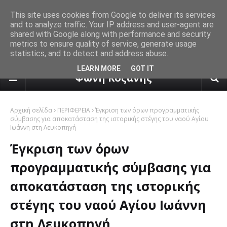
This site uses cookies from Google to deliver its services
and to analyze traffic. Your IP address and user-agent are
shared with Google along with performance and security
metrics to ensure quality of service, generate usage
statistics, and to detect and address abuse.
πρόγνωση καιρού από το k24.n
LEARN MORE
GOT IT
Φωνή Κοζάνης
Αρχική σελίδα
ΠΕΡΙΦΕΡΕΙΑ
Έγκριση των όρων προγραμματικής
σύμβασης για αποκατάσταση της ιστορικής στέγης του ναού Αγίου
Ιωάννη στη Λευκοπηγή
Έγκριση των όρων
προγραμματικής σύμβασης για
αποκατάσταση της ιστορικής
στέγης του ναού Αγίου Ιωάννη
στη Λευκοπηγή