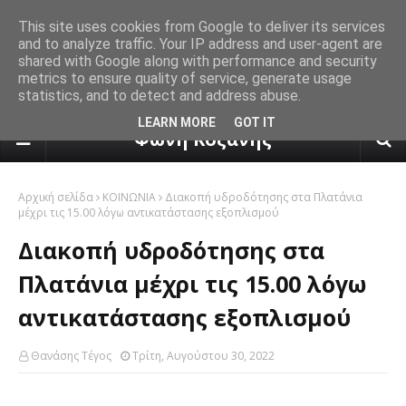
This site uses cookies from Google to deliver its services
and to analyze traffic. Your IP address and user-agent are
shared with Google along with performance and security
metrics to ensure quality of service, generate usage
statistics, and to detect and address abuse.
πρόγνωση καιρού από το k24.n
LEARN MORE
GOT IT
Φωνή Κοζάνης
Αρχική σελίδα
ΚΟΙΝΩΝΙΑ
Διακοπή υδροδότησης στα Πλατάνια
μέχρι τις 15.00 λόγω αντικατάστασης εξοπλισμού
Διακοπή υδροδότησης στα
Πλατάνια μέχρι τις 15.00 λόγω
αντικατάστασης εξοπλισμού
Θανάσης Τέγος
Τρίτη, Αυγούστου 30, 2022