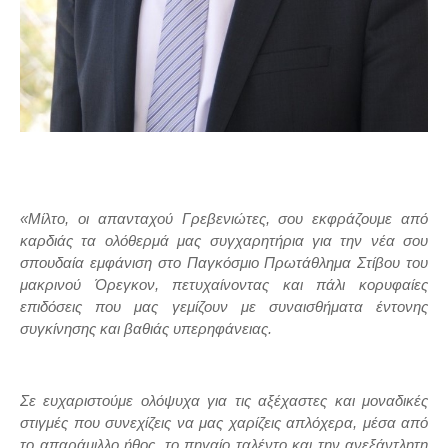
«Μίλτο, οι απανταχού Γρεβενιώτες, σου εκφράζουμε από
καρδιάς τα ολόθερμά μας συγχαρητήρια για την νέα σου
σπουδαία εμφάνιση στο Παγκόσμιο Πρωτάθλημα Στίβου του
μακρινού Όρεγκον, πετυχαίνοντας και πάλι κορυφαίες
επιδόσεις που μας γεμίζουν με συναισθήματα έντονης
συγκίνησης και βαθιάς υπερηφάνειας.
Σε ευχαριστούμε ολόψυχα για τις αξέχαστες και μοναδικές
στιγμές που συνεχίζεις να μας χαρίζεις απλόχερα, μέσα από
το απαράμιλλο ήθος, το πηγαίο ταλέντο και την ανεξάντλητη