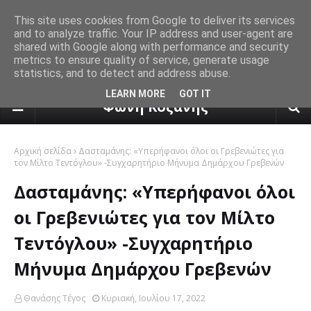
This site uses cookies from Google to deliver its services
and to analyze traffic. Your IP address and user-agent are
shared with Google along with performance and security
metrics to ensure quality of service, generate usage
statistics, and to detect and address abuse.
πρόγνωση καιρού από το k24.n
LEARN MORE
GOT IT
Φωνή Κοζάνης
Αρχική σελίδα
Δασταμάνης: «Υπερήφανοι όλοι οι Γρεβενιώτες για
τον Μίλτο Τεντόγλου» -Συγχαρητήριο Μήνυμα Δημάρχου Γρεβενών
Δασταμάνης: «Υπερήφανοι όλοι
οι Γρεβενιώτες για τον Μίλτο
Τεντόγλου» -Συγχαρητήριο
Μήνυμα Δημάρχου Γρεβενών
Θανάσης Τέγος
Κυριακή, Ιουλίου 17, 2022