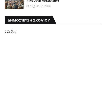
η Κοζάνη «σείεται»!
August 07, 2026
ΔΗΜΟΣΊΕΥΣΗ ΣΧΟΛΊΟΥ
0 Σχόλια