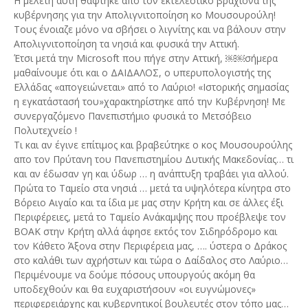
Η μελέτη αυτή θάφτηκε από τον εκτελεστικό βραχίονα της
κυβέρνησης για την Απολιγνιτοποίηση κο Μουσουρούλη!
Τους ένοιαζε μόνο να σβήσει ο λιγνίτης και να βάλουν στην
Απολιγνιτοποίηση τα νησιά και φυσικά την Αττική.
Έτσι μετά την Microsoft που πήγε στην Αττική, ￼￼σήμερα
μαθαίνουμε ότι και ο ΔΑΙΔΑΛΟΣ, ο υπερυπολογιστής της
Ελλάδας «απογειώνεται» από το Λαύριο! «Ιστορικής σημασίας
η εγκατάστασή του»χαρακτηρίστηκε από την Κυβέρνηση! Με
συνεργαζόμενο Πανεπιστήμιο φυσικά το Μετσόβειο
Πολυτεχνείο !
Τι και αν έγινε επίτιμος και βραβεύτηκε ο κος Μουσουρούλης
απο τον Πρύτανη του Πανεπιστημίου Δυτικής Μακεδονίας… τι
και αν έδωσαν γη και ύδωρ … η ανάπτυξη τραβάει για αλλού.
Πρώτα το Ταμείο στα νησιά … μετά τα υψηλότερα κίνητρα στο
Βόρειο Αιγαίο και τα ίδια με μας στην Κρήτη και σε άλλες έξι
Περιφέρειες, μετά το Ταμείο Ανάκαμψης που προέβλεψε τον
ΒΟΑΚ στην Κρήτη αλλά άφησε εκτός τον Σιδηρόδρομο και
τον Κάθετο Άξονα στην Περιφέρεια μας, …. ύστερα ο Δράκος
στο καλάθι των αχρήστων και τώρα ο Δαίδαλος στο Λαύριο…
Περιμένουμε να δούμε πόσους υπουργούς ακόμη θα
υποδεχθούν και θα ευχαριστήσουν «οι ευγνώμονες»
περιφερειάρχης και κυβερνητικοί βουλευτές στον τόπο μας…