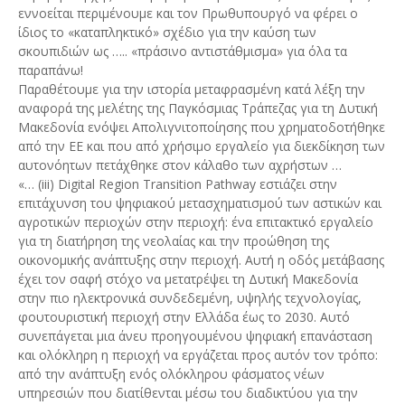
εννοείται περιμένουμε και τον Πρωθυπουργό να φέρει ο
ίδιος το «καταπληκτικό» σχέδιο για την καύση των
σκουπιδιών ως ….. «πράσινο αντιστάθμισμα» για όλα τα
παραπάνω!
Παραθέτουμε για την ιστορία μεταφρασμένη κατά λέξη την
αναφορά της μελέτης της Παγκόσμιας Τράπεζας για τη Δυτική
Μακεδονία ενόψει Απολιγνιτοποίησης που χρηματοδοτήθηκε
από την ΕΕ και που από χρήσιμο εργαλείο για διεκδίκηση των
αυτονόητων πετάχθηκε στον κάλαθο των αχρήστων …
«… (iii) Digital Region Transition Pathway εστιάζει στην
επιτάχυνση του ψηφιακού μετασχηματισμού των αστικών και
αγροτικών περιοχών στην περιοχή: ένα επιτακτικό εργαλείο
για τη διατήρηση της νεολαίας και την προώθηση της
οικονομικής ανάπτυξης στην περιοχή. Αυτή η οδός μετάβασης
έχει τον σαφή στόχο να μετατρέψει τη Δυτική Μακεδονία
στην πιο ηλεκτρονικά συνδεδεμένη, υψηλής τεχνολογίας,
φουτουριστική περιοχή στην Ελλάδα έως το 2030. Αυτό
συνεπάγεται μια άνευ προηγουμένου ψηφιακή επανάσταση
και ολόκληρη η περιοχή να εργάζεται προς αυτόν τον τρόπο:
από την ανάπτυξη ενός ολόκληρου φάσματος νέων
υπηρεσιών που διατίθενται μέσω του διαδικτύου για την