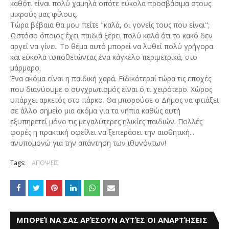
καθότι είναι πολύ χαμηλά οπότε εύκολα προσβάσιμα στους
μικρούς μας φίλους.
Τώρα βέβαια θα μου πείτε "καλά, οι γονείς τους που είναι";
Ωστόσο όποιος έχει παιδιά ξέρει πολύ καλά ότι το κακό δεν
αργεί να γίνει. Το θέμα αυτό μπορεί να λυθεί πολύ γρήγορα
και εύκολα τοποθετώντας ένα κάγκελο περιμετρικά, στο
μάρμαρο.
Ένα ακόμα είναι η παιδική χαρά. Ειδικότεραί τώρα τις εποχές
που διανύουμε ο συγχρωτισμός είναι ό,τι χειρότερο. Χώρος
υπάρχει αρκετός στο πάρκο. Θα μπορούσε ο Δήμος να φτιάξει
σε άλλο σημείο μια ακόμα για τα νήπια καθώς αυτή
εξυπηρετεί μόνο τις μεγαλύτερες ηλικίες παιδιών. Πολλές
φορές η πρακτική οφείλει να ξεπεράσει την αισθητική...
ανυπομονώ για την απάντηση των ιθυνόντων!
Tags:
ΑΠΟΨΕΙΣ
ΜΠΟΡΕΊ ΝΑ ΣΑΣ ΑΡΈΣΟΥΝ ΑΥΤΈΣ ΟΙ ΑΝΑΡΤΉΣΕΙΣ