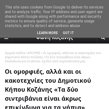
This site uses cookies from Google to deliver its services
and to analyze traffic. Your IP address and user-agent are
shared with Google along with performance and security
metrics to ensure quality of service, generate usage
statistics, and to detect and address abuse.
πρόγνωση καιρού από το k24.n
LEARN MORE
GOT IT
Φωνή Κοζάνης
Αρχική σελίδα
ΑΠΟΨΕΙΣ
Οι ομορφιές, αλλά και οι κακοτεχνίες του
Δημοτικού Κήπου Κοζάνης «Τα δύο σιντριβάνια είναι άκρως
επικίνδυνα για τα νήπια». Σχόλιο από συμπολίτισσα μας
Οι ομορφιές, αλλά και οι
κακοτεχνίες του Δημοτικού
Κήπου Κοζάνης «Τα δύο
σιντριβάνια είναι άκρως
επικίνδυνα για τα νήπια».