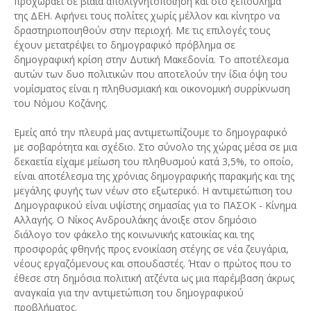
προχωράει σε βίαια απολιγνητοποίηση και στο ξεπούλημα
της ΔΕΗ. Αφήνει τους πολίτες χωρίς μέλλον και κίνητρο να
δραστηριοποιηθούν στην περιοχή. Με τις επιλογές τους
έχουν μετατρέψει το δημογραφικό πρόβλημα σε
δημογραφική κρίση στην Δυτική Μακεδονία. Το αποτέλεσμα
αυτών των δυο πολιτικών που αποτελούν την ίδια όψη του
νομίσματος είναι η πληθυσμιακή και οικονομική συρρίκνωση
του Νόμου Κοζάνης.
Εμείς από την πλευρά μας αντιμετωπίζουμε το δημογραφικό
με σοβαρότητα και σχέδιο. Στο σύνολο της χώρας μέσα σε μια
δεκαετία είχαμε μείωση του πληθυσμού κατά 3,5%, το οποίο,
είναι αποτέλεσμα της χρόνιας δημογραφικής παρακμής και της
μεγάλης φυγής των νέων στο εξωτερικό. Η αντιμετώπιση του
Δημογραφικού είναι υψίστης σημασίας για το ΠΑΣΟΚ - Κίνημα
Αλλαγής. Ο Νίκος Ανδρουλάκης άνοιξε στον δημόσιο
διάλογο τον φάκελο της κοινωνικής κατοικίας και της
προσφοράς φθηνής προς ενοικίαση στέγης σε νέα ζευγάρια,
νέους εργαζόμενους και σπουδαστές. Ήταν ο πρώτος που το
έθεσε στη δημόσια πολιτική ατζέντα ως μια παρέμβαση άκρως
αναγκαία για την αντιμετώπιση του δημογραφικού
προβλήματος.