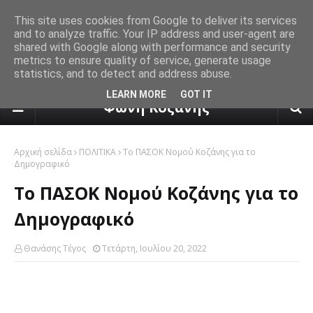
This site uses cookies from Google to deliver its services
and to analyze traffic. Your IP address and user-agent are
shared with Google along with performance and security
metrics to ensure quality of service, generate usage
statistics, and to detect and address abuse.
πρόγνωση καιρού από το k24.n
LEARN MORE
GOT IT
Φωνή Κοζάνης
Αρχική σελίδα
ΠΟΛΙΤΙΚΑ
Το ΠΑΣΟΚ Νομού Κοζάνης για το
Δημογραφικό
Το ΠΑΣΟΚ Νομού Κοζάνης για το
Δημογραφικό
Θανάσης Τέγος
Τετάρτη, Ιουλίου 20, 2022