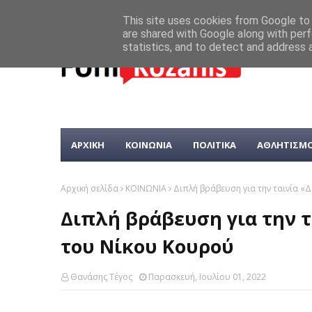
This site uses cookies from Google to d
are shared with Google along with perf
statistics, and to detect and address 
ΑΡΧΙΚΗ
ΚΟΙΝΩΝΙΑ
ΠΟΛΙΤΙΚΑ
ΑΘΛΗΤΙΣΜ
Αρχική σελίδα
ΚΟΙΝΩΝΙΑ
Διπλή βράβευση για την ταινία «
Διπλή βράβευση για την τ
του Νίκου Κουρού
Θανάσης Τέγος
Παρασκευή, Ιουλίου 01, 2022