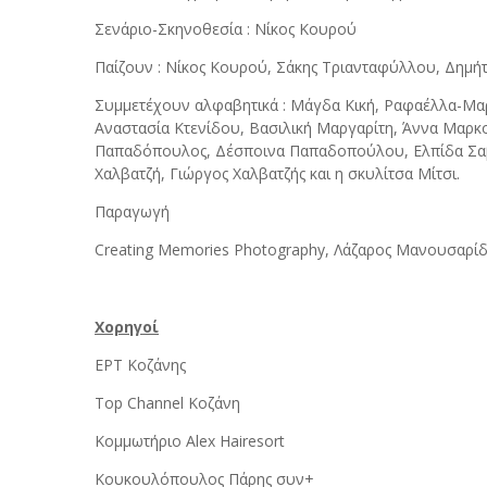
Σενάριο-Σκηνοθεσία : Νίκος Κουρού
Παίζουν : Νίκος Κουρού, Σάκης Τριανταφύλλου, Δημήτ
Συμμετέχουν αλφαβητικά : Μάγδα Κική, Ραφαέλλα-Μαρ
Αναστασία Κτενίδου, Βασιλική Μαργαρίτη, Άννα Μαρ
Παπαδόπουλος, Δέσποινα Παπαδοπούλου, Ελπίδα Σαββ
Χαλβατζή, Γιώργος Χαλβατζής και η σκυλίτσα Μίτσι.
Παραγωγή
Creating Memories Photography, Λάζαρος Μανουσαρί
Χορηγοί
ΕΡΤ Κοζάνης
Top Channel Κοζάνη
Κομμωτήριο Alex Hairesort
Κουκουλόπουλος Πάρης συν+