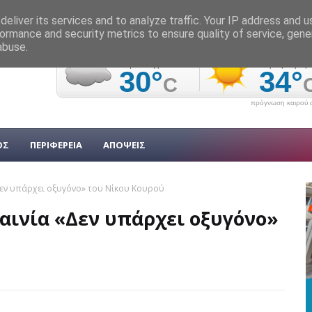
eliver its services and to analyze traffic. Your IP address and 
ormance and security metrics to ensure quality of service, gen
abuse.
πρόγνωση καιρού α
ΟΣ
ΠΕΡΙΦΕΡΕΙΑ
ΑΠΟΨΕΙΣ
Δεν υπάρχει οξυγόνο» του Νίκου Κουρού
αινία «Δεν υπάρχει οξυγόνο»