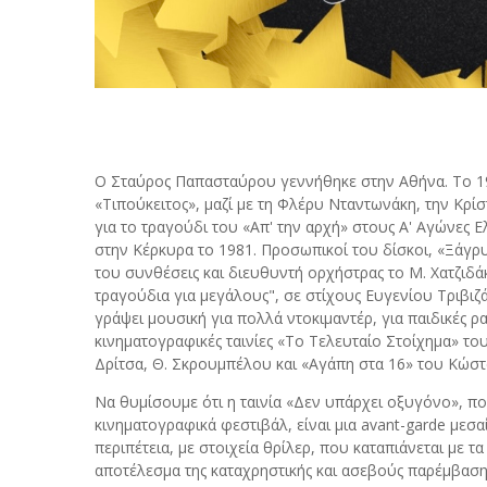
Ο Σταύρος Παπασταύρου γεννήθηκε στην Αθήνα. Το 1
«Τιπούκειτος», μαζί με τη Φλέρυ Νταντωνάκη, την Κρ
για το τραγούδι του «Απ' την αρχή» στους A' Αγώνες
στην Κέρκυρα το 1981. Προσωπικοί του δίσκοι, «Ξάγρυ
του συνθέσεις και διευθυντή ορχήστρας το M. Χατζιδά
τραγούδια για μεγάλους", σε στίχους Ευγενίου Τριβιζ
γράψει μουσική για πολλά ντοκιμαντέρ, για παιδικές ραδ
κινηματογραφικές ταινίες «Το Τελευταίο Στοίχημα» το
Δρίτσα, Θ. Σκρουμπέλου και «Αγάπη στα 16» του Κώσ
Να θυμίσουμε ότι η ταινία «Δεν υπάρχει οξυγόνο», πο
κινηματογραφικά φεστιβάλ, είναι μια avant-garde με
περιπέτεια, με στοιχεία θρίλερ, που καταπιάνεται με τ
αποτέλεσμα της καταχρηστικής και ασεβούς παρέμβασ