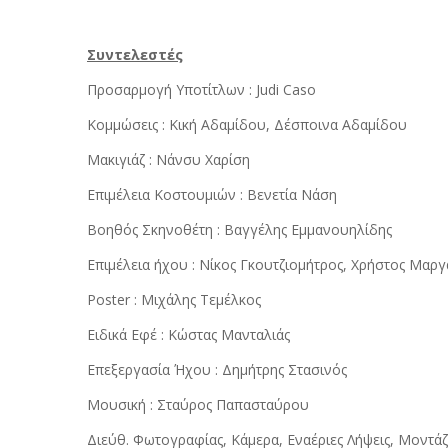
Συντελεστές
Προσαρμογή Υποτίτλων : Judi Caso
Κομμώσεις : Κική Αδαμίδου, Δέσποινα Αδαμίδου
Μακιγιάζ : Νάνσυ Χαρίση
Επιμέλεια Κοστουμιών : Βενετία Νάση
Βοηθός Σκηνοθέτη : Βαγγέλης Εμμανουηλίδης
Επιμέλεια ήχου : Νίκος Γκουτζιομήτρος, Χρήστος Μαργ
Poster : Μιχάλης Τεμέλκος
Ειδικά Εφέ : Κώστας Μανταλιάς
Επεξεργασία Ήχου : Δημήτρης Στασινός
Μουσική : Σταύρος Παπασταύρου
Διεύθ. Φωτογραφίας, Κάμερα, Εναέριες Λήψεις, Μοντά