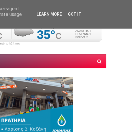
user-agent
erate usage
LEARN MORE
GOT IT
πό το k24.net