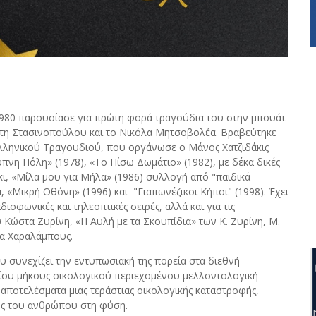
980 παρουσίασε για πρώτη φορά τραγούδια του στην μπουάτ
ίστη Στασινοπούλου και το Νικόλα Μητσοβολέα. Βραβεύτηκε
 Ελληνικού Τραγουδιού, που οργάνωσε ο Μάνος Χατζιδάκις
πνη Πόλη» (1978), «Το Πίσω Δωμάτιο» (1982), με δέκα δικές
κι, «Mίλα μου για Mήλα» (1986) συλλογή από "παιδικά
ά, «Μικρή Οθόνη» (1996) και
"Γιαπωνέζικοι Kήποι" (1998). Έχει
ιοφωνικές και τηλεοπτικές σειρές, αλλά και για τις
υ Kώστα Ζυρίνη, «Η Αυλή με τα Σκουπίδια» των K. Ζυρίνη, M.
τα Χαραλάμπους.
υ συνεχίζει την εντυπωσιακή της πορεία στα διεθνή
σαίου μήκους οικολογικού περιεχομένου μελλοντολογική
α αποτελέσματα μιας τεράστιας οικολογικής καταστροφής,
ης του ανθρώπου στη φύση.