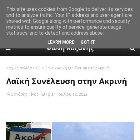
This site uses cookies from Google to deliver its services
and to analyze traffic. Your IP address and user-agent are
shared with Google along with performance and security
metrics to ensure quality of service, generate usage
statistics, and to detect and address abuse.
πρόγνωση καιρού από το k24.n
LEARN MORE
GOT IT
Φωνή Κοζάνης
Αρχική σελίδα
ΚΟΙΝΩΝΙΑ
Λαϊκή Συνέλευση στην Ακρινή
Λαϊκή Συνέλευση στην Ακρινή
Θανάσης Τέγος
Τρίτη, Ιουλίου 12, 2022