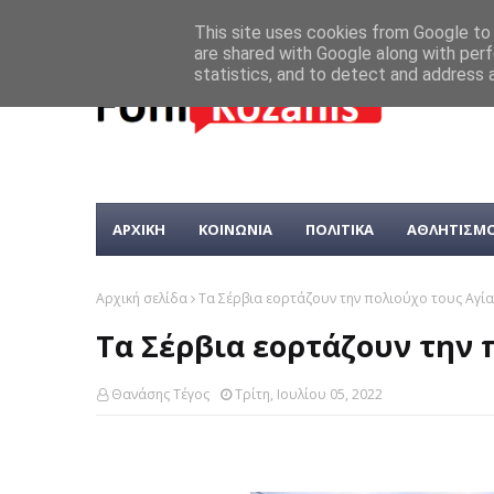
This site uses cookies from Google to d
are shared with Google along with perf
statistics, and to detect and address 
ΑΡΧΙΚΗ
ΚΟΙΝΩΝΙΑ
ΠΟΛΙΤΙΚΑ
ΑΘΛΗΤΙΣΜ
Αρχική σελίδα
Τα Σέρβια εορτάζουν την πολιούχο τους Αγία
Τα Σέρβια εορτάζουν την 
Θανάσης Τέγος
Τρίτη, Ιουλίου 05, 2022