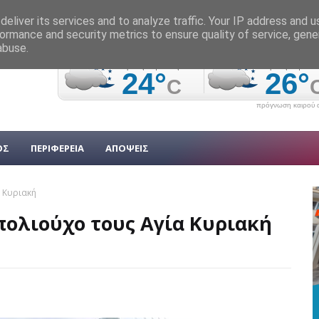
eliver its services and to analyze traffic. Your IP address and 
ormance and security metrics to ensure quality of service, gen
abuse.
πρόγνωση καιρού α
ΟΣ
ΠΕΡΙΦΕΡΕΙΑ
ΑΠΟΨΕΙΣ
 Κυριακή
πολιούχο τους Αγία Κυριακή