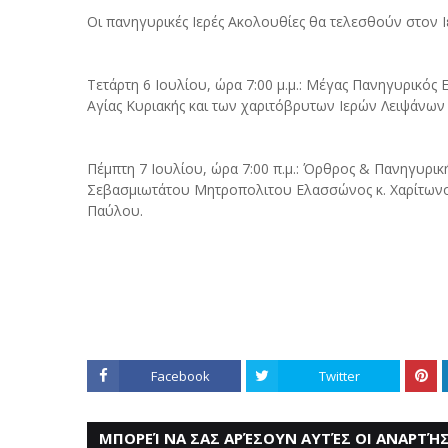
Οι πανηγυρικές Ιερές Ακολουθίες θα τελεσθούν στον Ι
Τετάρτη 6 Ιουλίου, ώρα 7:00 μ.μ.: Μέγας Πανηγυρικός Ε
Αγίας Κυριακής και των χαριτόβρυτων Ιερών Λειψάνων 
Πέμπτη 7 Ιουλίου, ώρα 7:00 π.μ.: Όρθρος & Πανηγυρικ
Σεβασμιωτάτου Μητροπολιτου Ελασσώνος κ. Χαρίτωνος
Παύλου.
Facebook
Twitter
ΜΠΟΡΕΊ ΝΑ ΣΑΣ ΑΡΈΣΟΥΝ ΑΥΤΈΣ ΟΙ ΑΝΑΡΤΉΣ