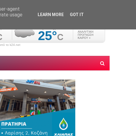
user-agent
erate usage
LEARN MORE
GOT IT
πό το k24.net