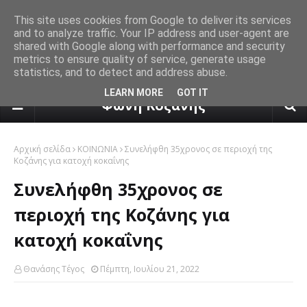
This site uses cookies from Google to deliver its services
and to analyze traffic. Your IP address and user-agent are
shared with Google along with performance and security
metrics to ensure quality of service, generate usage
statistics, and to detect and address abuse.
πρόγνωση καιρού από το k24.n
LEARN MORE
GOT IT
Φωνή Κοζάνης
Αρχική σελίδα
ΚΟΙΝΩΝΙΑ
Συνελήφθη 35χρονος σε περιοχή της
Κοζάνης για κατοχή κοκαΐνης
Συνελήφθη 35χρονος σε
περιοχή της Κοζάνης για
κατοχή κοκαΐνης
Θανάσης Τέγος
Πέμπτη, Ιουλίου 21, 2022