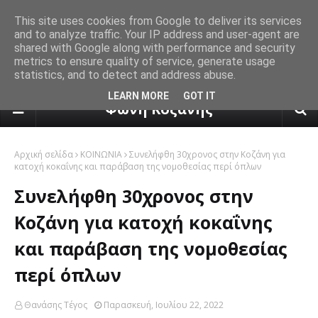
This site uses cookies from Google to deliver its services
and to analyze traffic. Your IP address and user-agent are
shared with Google along with performance and security
metrics to ensure quality of service, generate usage
statistics, and to detect and address abuse.
πρόγνωση καιρού από το k24.n
LEARN MORE
GOT IT
Φωνή Κοζάνης
Αρχική σελίδα
ΚΟΙΝΩΝΙΑ
Συνελήφθη 30χρονος στην Κοζάνη για
κατοχή κοκαΐνης και παράβαση της νομοθεσίας περί όπλων
Συνελήφθη 30χρονος στην
Κοζάνη για κατοχή κοκαΐνης
και παράβαση της νομοθεσίας
περί όπλων
Θανάσης Τέγος
Παρασκευή, Ιουλίου 22, 2022