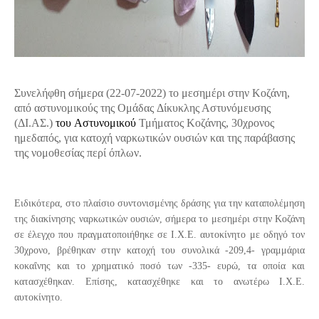
Συνελήφθη
σήμερα (22
-07-2022
)
το μεσημέρι
σ
την Κοζάνη
,
από αστυνομικούς της
Ομάδας
Δίκυκλης Αστυνόμευσης
(ΔΙ.ΑΣ.)
του
Αστυνομικού
Τμήματος
Κοζάνης
,
30
χρονος
ημεδαπός,
για
κατοχή
ναρκωτικών ουσιών
και της παράβασης
της νομοθεσίας περί όπλων
.
Ειδικότερα, στο πλαίσιο συντονισμένης δράσης για την καταπολέμηση
της διακίνησης ναρκωτικών ουσιών, σήμερα το μεσημέρι στην Κοζάνη
σε έλεγχο που πραγματοποιήθηκε σε Ι.Χ.Ε. αυτοκίνητο με οδηγό τον
30χρονο, βρέθηκαν στην κατοχή του συνολικά -209,4- γραμμάρια
κοκαΐνης και το χρηματικό ποσό των -335- ευρώ, τα οποία και
κατασχέθηκαν. Επίσης, κατασχέθηκε και το ανωτέρω Ι.Χ.Ε.
αυτοκίνητο.