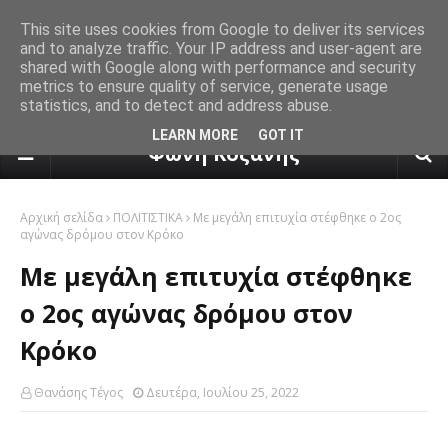
This site uses cookies from Google to deliver its services
and to analyze traffic. Your IP address and user-agent are
shared with Google along with performance and security
metrics to ensure quality of service, generate usage
statistics, and to detect and address abuse.
πρόγνωση καιρού από το k24.n
LEARN MORE
GOT IT
Φωνή Κοζάνης
Αρχική σελίδα
ΠΟΛΙΤΙΣΤΙΚΑ
Με μεγάλη επιτυχία στέφθηκε ο 2ος
αγώνας δρόμου στον Κρόκο
Με μεγάλη επιτυχία στέφθηκε
ο 2ος αγώνας δρόμου στον
Κρόκο
Θανάσης Τέγος
Δευτέρα, Ιουλίου 25, 2022