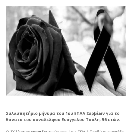
Συλλυπητήριο μήνυμα του 1ου ΕΠΑΛ Σερβίων για το
θάνατο του συναδέλφου Ευάγγελου Τσόλη. 56 ετών.
Ο Σύλλογος εκπαιδευτικών του 1ου ΕΠΑ.Λ Σερβίων εκφράζει