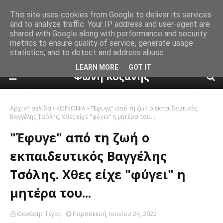
This site uses cookies from Google to deliver its services
and to analyze traffic. Your IP address and user-agent are
shared with Google along with performance and security
metrics to ensure quality of service, generate usage
statistics, and to detect and address abuse.
πρόγνωση καιρού από το k24.n
LEARN MORE
GOT IT
Φωνή Κοζάνης
Αρχική σελίδα
ΚΟΙΝΩΝΙΑ
"Έφυγε" από τη ζωή ο εκπαιδευτικός
Βαγγέλης Τσόλης. Χθες είχε "φύγει" η μητέρα του...
"Έφυγε" από τη ζωή ο
εκπαιδευτικός Βαγγέλης
Τσόλης. Χθες είχε "φύγει" η
μητέρα του...
Θανάσης Τέγος
Παρασκευή, Ιουνίου 24, 2022