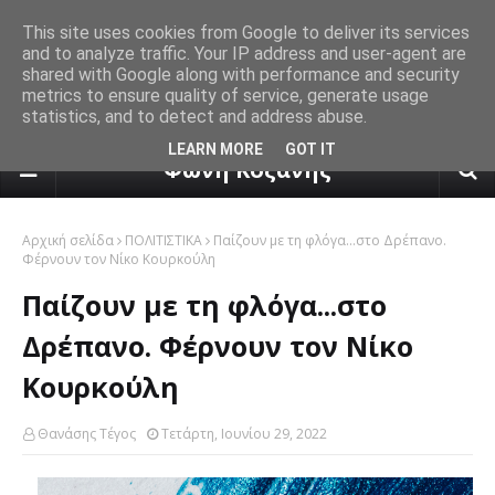
This site uses cookies from Google to deliver its services
and to analyze traffic. Your IP address and user-agent are
shared with Google along with performance and security
metrics to ensure quality of service, generate usage
statistics, and to detect and address abuse.
πρόγνωση καιρού από το k24.n
LEARN MORE
GOT IT
Φωνή Κοζάνης
Αρχική σελίδα
ΠΟΛΙΤΙΣΤΙΚΑ
Παίζουν με τη φλόγα...στο Δρέπανο.
Φέρνουν τον Νίκο Κουρκούλη
Παίζουν με τη φλόγα...στο
Δρέπανο. Φέρνουν τον Νίκο
Κουρκούλη
Θανάσης Τέγος
Τετάρτη, Ιουνίου 29, 2022