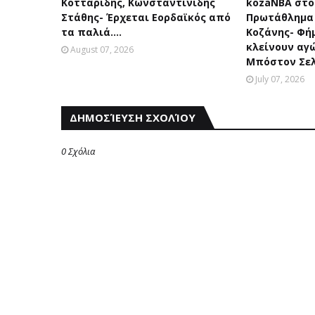
Κοτταρίδης, Κωνσταντινίδης
kozaNBA στο
Στάθης- Έρχεται Εορδαϊκός από
Πρωτάθλημα
τα παλιά....
Κοζάνης- Φήμ
κλείνουν αγ
August 07, 2026
Μπόστον Σελ
July 07, 2026
ΔΗΜΟΣΊΕΥΣΗ ΣΧΟΛΊΟΥ
0 Σχόλια