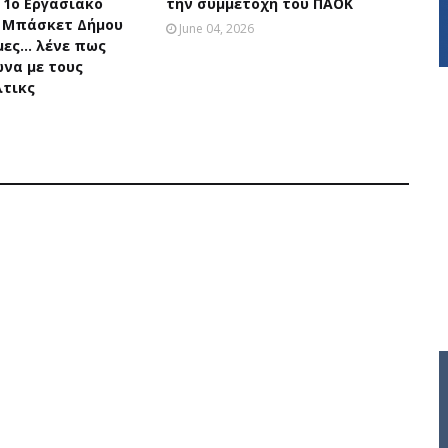
 1ο Εργασιακό
την συμμετοχή του ΠΑΟΚ
 Μπάσκετ Δήμου
June 04, 2026
ες... λένε πως
ώνα με τους
τικς