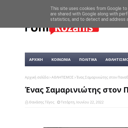
This site uses cookies from Google to d
are shared with Google along with perf
statistics, and to detect and address 
ΑΡΧΙΚΗ
ΚΟΙΝΩΝΙΑ
ΠΟΛΙΤΙΚΑ
ΑΘΛΗΤΙΣΜ
Αρχική σελίδα
ΑΘΛΗΤΙΣΜΟΣ
Ένας Σαμαρινιώτης στον Παναθ
Ένας Σαμαρινιώτης στον Π
Θανάσης Τέγος
Τετάρτη, Ιουνίου 22, 2022