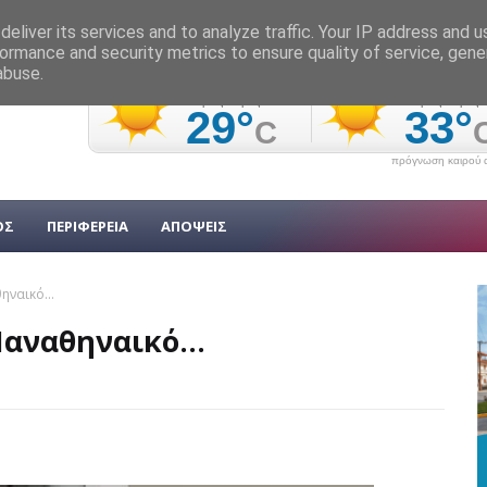
eliver its services and to analyze traffic. Your IP address and 
ormance and security metrics to ensure quality of service, gen
abuse.
πρόγνωση καιρού α
ΟΣ
ΠΕΡΙΦΕΡΕΙΑ
ΑΠΟΨΕΙΣ
ηναικό...
αναθηναικό...