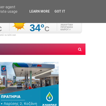
user-agent
erate usage
LEARN MORE
GOT IT
πό το k24.net