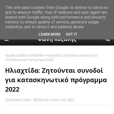
This site uses cookies from Google to deliver its services
and to analyze traffic. Your IP address and user-agent are
shared with Google along with performance and security
metrics to ensure quality of service, generate usage
statistics, and to detect and address abuse.
πρόγνωση καιρού από το k24.n
LEARN MORE
GOT IT
Φωνή Κοζάνης
Αρχική σελίδα
ΚΟΙΝΩΝΙΑ
Ηλιαχτίδα: Ζητούνται συνοδοί για
κατασκηνωτικό πρόγραμμα 2022
Ηλιαχτίδα: Ζητούνται συνοδοί
για κατασκηνωτικό πρόγραμμα
2022
Θανάσης Τέγος
Πέμπτη, Ιουνίου 30, 2022