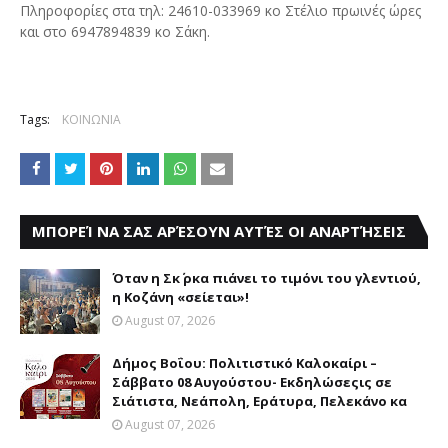
Πληροφορίες στα τηλ: 24610-033969 κο Στέλιο πρωινές ώρες
και στο 6947894839 κο Σάκη.
Tags:
ΚΟΙΝΩΝΙΑ
ΜΠΟΡΕΊ ΝΑ ΣΑΣ ΑΡΈΣΟΥΝ ΑΥΤΈΣ ΟΙ ΑΝΑΡΤΉΣΕΙΣ
Όταν η Σκ΄ ρκα πιάνει το τιμόνι του γλεντιού,
η Κοζάνη «σείεται»!
August 07, 2026
Δήμος Βοΐου: Πολιτιστικό Καλοκαίρι –
Σάββατο 08 Αυγούστου- Eκδηλώσεςις σε
Σιάτιστα, Νεάπολη, Εράτυρα, Πελεκάνο κα
August 07, 2026