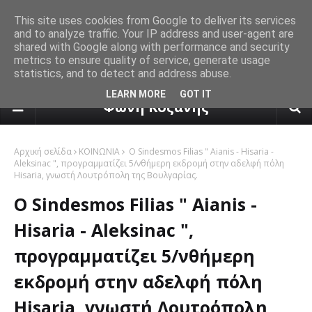
This site uses cookies from Google to deliver its services
and to analyze traffic. Your IP address and user-agent are
shared with Google along with performance and security
metrics to ensure quality of service, generate usage
statistics, and to detect and address abuse.
πρόγνωση καιρού από το k24.n
LEARN MORE
GOT IT
Φωνή Κοζάνης
Αρχική σελίδα
ΚΟΙΝΩΝΙΑ
Ο Sindesmos Filias " Aianis - Hisaria -
Aleksinac ", προγραμματίζει 5/νθήμερη εκδρομή στην αδελφή πόλη
Hisaria, γνωστή Λουτρόπολη της Βουλγαρίας.
Ο Sindesmos Filias " Aianis -
Hisaria - Aleksinac ",
προγραμματίζει 5/νθήμερη
εκδρομή στην αδελφή πόλη
Hisaria, γνωστή Λουτρόπολη