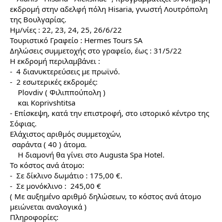
εκδρομή στην αδελφή πόλη Hisaria, γνωστή Λουτρόπολη 
της Βουλγαρίας.
Ημ/νίες : 22, 23, 24, 25, 26/6/22
Τουριστικό Γραφείο : Hermes Tours SA
Δηλώσεις συμμετοχής στο γραφείο, έως : 31/5/22
Η εκδρομή περιλαμβάνει :
-  4 διανυκτερεύσεις με πρωϊνό.
-  2 εσωτερικές εκδρομές:      
    Plovdiv ( Φιλιππούπολη ) 
    και Koprivshtitsa
- Επίσκεψη, κατά την επιστροφή, στο ιστορικό κέντρο της 
Σόφιας.
Ελάχιστος αριθμός συμμετοχών,
 σαράντα ( 40 ) άτομα.
    Η διαμονή θα γίνει στο Augusta Spa Hotel.
Το κόστος ανά άτομο: 
-  Σε δίκλινο δωμάτιο : 175,00 €.
-  Σε μονόκλινο :  245,00 €
( Με αυξημένο αριθμό δηλώσεων, το κόστος ανά άτομο  
μειώνεται αναλογικά ) 
Πληροφορίες: 