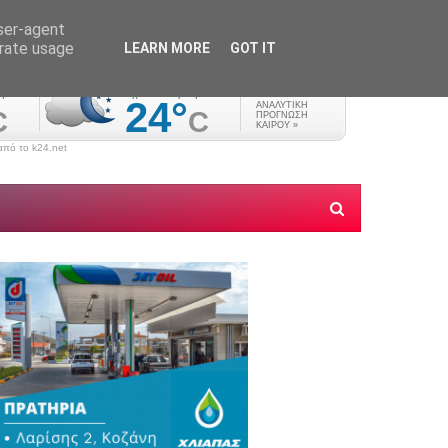
user-agent
erate usage
LEARN MORE
GOT IT
πό το k24.net