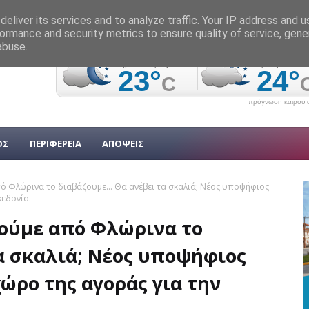
eliver its services and to analyze traffic. Your IP address and 
ormance and security metrics to ensure quality of service, gen
abuse.
πρόγνωση καιρού α
ΟΣ
ΠΕΡΙΦΕΡΕΙΑ
ΑΠΟΨΕΙΣ
πό Φλώρινα το διαβάζουμε... Θα ανέβει τα σκαλιά; Νέος υποψήφιος
κεδονία.
ακούμε από Φλώρινα το
τα σκαλιά; Νέος υποψήφιος
ώρο της αγοράς για την