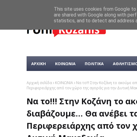
This site uses cookies from Google to d
are shared with Google along with perf
statistics, and to detect and address 
ΑΡΧΙΚΗ
ΚΟΙΝΩΝΙΑ
ΠΟΛΙΤΙΚΑ
ΑΘΛΗΤΙΣΜ
Αρχική σελίδα
ΚΟΙΝΩΝΙΑ
Να το!!! Στην Κοζάνη το ακούμε α
Περιφερειάρχης από τον χώρο της αγοράς για την Δυτική Μα
Να το!!! Στην Κοζάνη το 
διαβάζουμε... Θα ανέβει 
Περιφερειάρχης από τον χ