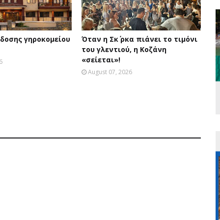
δοσης γηροκομείου
Όταν η Σκ΄ ρκα πιάνει το τιμόνι
του γλεντιού, η Κοζάνη
«σείεται»!
6
August 07, 2026