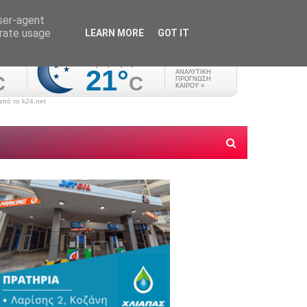
user-agent
erate usage
LEARN MORE
GOT IT
πό το k24.net