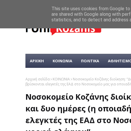
This site uses cookies from Google to d
are shared with Google along with perf
statistics, and to detect and address 
ΑΡΧΙΚΗ
ΚΟΙΝΩΝΙΑ
ΠΟΛΙΤΙΚΑ
ΑΘΛΗΤΙΣΜ
Αρχική σελίδα
ΚΟΙΝΩΝΙΑ
Νοσοκομείο Κοζάνης διοίκηση: “Δ
βρίσκονται ελεγκτές της ΕΑΔ στο Νοσοκομείο μας για οποια
Νοσοκομείο Κοζάνης διοίκ
και δυο ημέρες (η οποιαδ
ελεγκτές της ΕΑΔ στο Νοσ