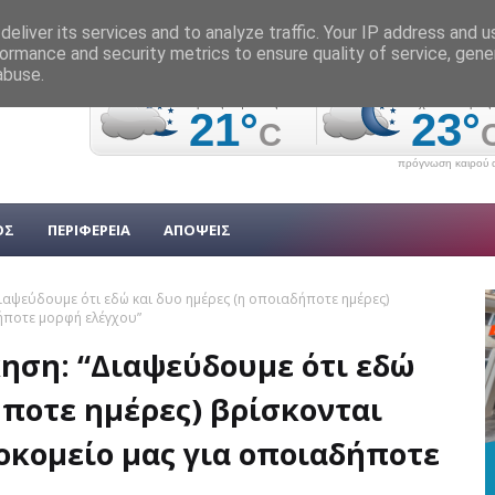
eliver its services and to analyze traffic. Your IP address and 
ormance and security metrics to ensure quality of service, gen
abuse.
πρόγνωση καιρού α
ΟΣ
ΠΕΡΙΦΕΡΕΙΑ
ΑΠΟΨΕΙΣ
ιαψεύδουμε ότι εδώ και δυο ημέρες (η οποιαδήποτε ημέρες)
δήποτε μορφή ελέγχου”
ηση: “Διαψεύδουμε ότι εδώ
ήποτε ημέρες) βρίσκονται
οκομείο μας για οποιαδήποτε