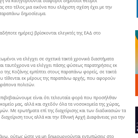
οχή να κατηγορούνται διάφοροι δημόσιοι θεσμοί
 στο τέλος μια εικόνα που ελάχιστη σχέση έχει με την
 παραπάνω δημοσίευμα.
ιαδήποτε ημέρες) βρίσκονται ελεγκτές της ΕΑΔ στο
ωμένοι να ελέγχει σε σχετικά τακτά χρονικά διαστήματα
και ταυτόχρονα να ελέγχει πάσης φύσεως παρατηρήσεις εκ
ο της Κοζάνης εμπίπτει στους παραπάνω φορείς, σε τακτά
υ τίθενται εκ μέρους της παραπάνω αρχής, που αφορούν
παράπονα πολιτών.
 επιβεβαιώνουμε είναι ότι τελευταία φορά που προσήλθαν
οκομείο μας, αλλά και σχεδόν όλα τα νοσοκομεία της χώρας,
ών. Με ερωτήματα επί της διαχείρισης και των διαδικασιών τα
διαχείριση τους αλλά και την Εθνική Αρχή Διαφάνειας για την
άνω, ούτως ώστε να μη δημιουργούνται εντυπώσεις στο