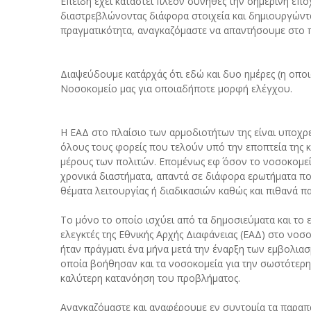
Επειδή έχει καταστεί πλέον σύνηθες την σημερινή επ
διαστρεβλώνοντας διάφορα στοιχεία και δημιουργώντας
πραγματικότητα, αναγκαζόμαστε να απαντήσουμε στο
Διαψεύδουμε κατ΄αρχάς ότι εδώ και δυο ημέρες (η οπο
Νοσοκομείο μας για οποιαδήποτε μορφή ελέγχου.
Η ΕΑΔ στο πλαίσιο των αρμοδιοτήτων της είναι υποχρε
όλους τους φορείς που τελούν υπό την εποπτεία της 
μέρους των πολιτών. Επομένως εφ΄ όσον το νοσοκομεί
χρονικά διαστήματα, απαντά σε διάφορα ερωτήματα πο
θέματα λειτουργίας ή διαδικασιών καθώς και πιθανά 
Το μόνο το οποίο ισχύει από τα δημοσιεύματα και το
ελεγκτές της Εθνικής Αρχής Διαφάνειας (ΕΑΔ) στο νοσ
ήταν πράγματι ένα μήνα μετά την έναρξη των εμβολιασμ
οποία βοήθησαν και τα νοσοκομεία για την σωστότερη 
καλύτερη κατανόηση του προβλήματος.
Αναγκαζόμαστε και αναφέρουμε εν συντομία τα παραπ