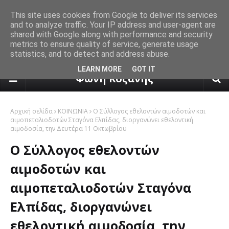
This site uses cookies from Google to deliver its services
and to analyze traffic. Your IP address and user-agent are
shared with Google along with performance and security
metrics to ensure quality of service, generate usage
statistics, and to detect and address abuse.
πρόγνωση καιρού από το k24.n
LEARN MORE
GOT IT
Φωνή Κοζάνης
Αρχική σελίδα
ΚΟΙΝΩΝΙΑ
Ο Σύλλογος εθελοντών αιμοδοτών και
αιμοπεταλιοδοτών Σταγόνα Ελπίδας, διοργανώνει εθελοντική
αιμοδοσία, την Δευτέρα 11 Οκτωβρίου
Ο Σύλλογος εθελοντών
αιμοδοτών και
αιμοπεταλιοδοτών Σταγόνα
Ελπίδας, διοργανώνει
εθελοντική αιμοδοσία, την