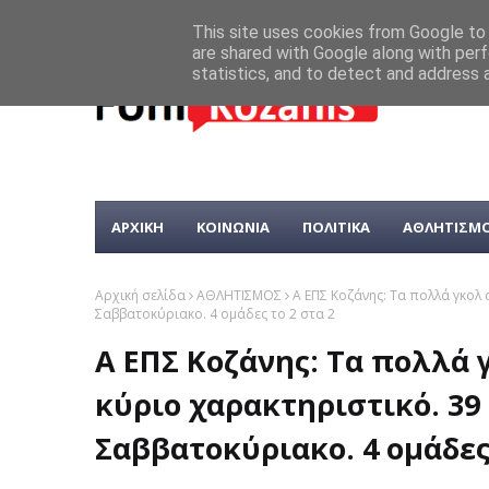
This site uses cookies from Google to d
are shared with Google along with perf
statistics, and to detect and address 
ΑΡΧΙΚΗ
ΚΟΙΝΩΝΙΑ
ΠΟΛΙΤΙΚΑ
ΑΘΛΗΤΙΣΜ
Αρχική σελίδα
ΑΘΛΗΤΙΣΜΟΣ
Α ΕΠΣ Κοζάνης: Τα πολλά γκολ 
Σαββατοκύριακο. 4 ομάδες το 2 στα 2
Α ΕΠΣ Κοζάνης: Τα πολλά 
κύριο χαρακτηριστικό. 39
Σαββατοκύριακο. 4 ομάδες 