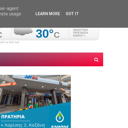
user-agent
erate usage
LEARN MORE
GOT IT
πό το k24.net