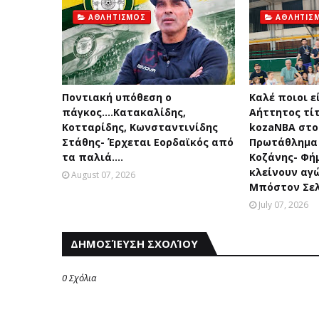
ΑΘΛΗΤΙΣΜΟΣ
ΑΘΛΗΤΙΣ
Ποντιακή υπόθεση ο
Καλέ ποιοι εί
πάγκος....Κατακαλίδης,
Αήττητος τίτ
Κοτταρίδης, Κωνσταντινίδης
kozaNBA στο
Στάθης- Έρχεται Εορδαϊκός από
Πρωτάθλημα
τα παλιά....
Κοζάνης- Φήμ
κλείνουν αγ
August 07, 2026
Μπόστον Σελ
July 07, 2026
ΔΗΜΟΣΊΕΥΣΗ ΣΧΟΛΊΟΥ
0 Σχόλια