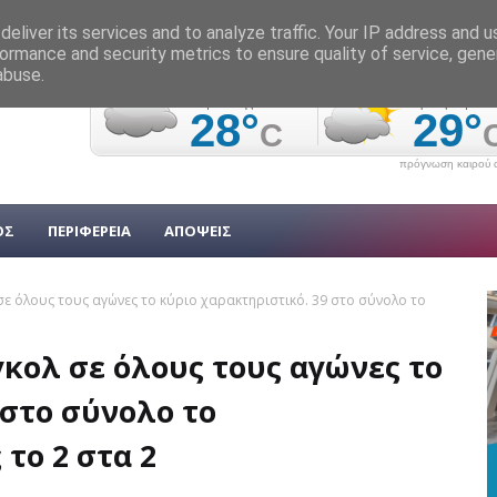
eliver its services and to analyze traffic. Your IP address and 
ormance and security metrics to ensure quality of service, gen
abuse.
πρόγνωση καιρού α
ΟΣ
ΠΕΡΙΦΕΡΕΙΑ
ΑΠΟΨΕΙΣ
σε όλους τους αγώνες το κύριο χαρακτηριστικό. 39 στο σύνολο το
γκολ σε όλους τους αγώνες το
 στο σύνολο το
το 2 στα 2