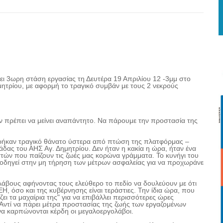
ι 3ωρη στάση εργασίας τη Δευτέρα 19 Απριλίου 12 -3μμ στο
ητρίου, με αφορμή το τραγικό συμβάν με τους 2 νεκρούς
ν πρέπει να μείνει αναπάντητο. Να πάρουμε την προστασία της
ρήκαν τραγικό θάνατο ύστερα από πτώση της πλατφόρμας –
ας του ΑΗΣ Αγ. Δημητρίου. Δεν ήταν η κακία η ώρα, ήταν ένα
στών που παίζουν τις ζωές μας κορώνα γράμματα. Το κυνήγι του
οδηγεί στην μη τήρηση των μέτρων ασφαλείας για να προχωράνε
άβους αφήνοντας τους ελεύθερο το πεδίο να δουλεύουν με ότι
Η, όσο και της κυβέρνησης είναι τεράστιες. Την ίδια ώρα, που
ζει τα μαχαίρια της" για να επιβάλλει περισσότερες ώρες
 Αντί να πάρει μέτρα προστασίας της ζωής των εργαζομένων
 να καρπώνονται κέρδη οι μεγαλοεργολάβοι.