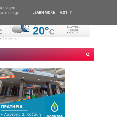
user-agent
erate usage
LEARN MORE
GOT IT
πό το k24.net