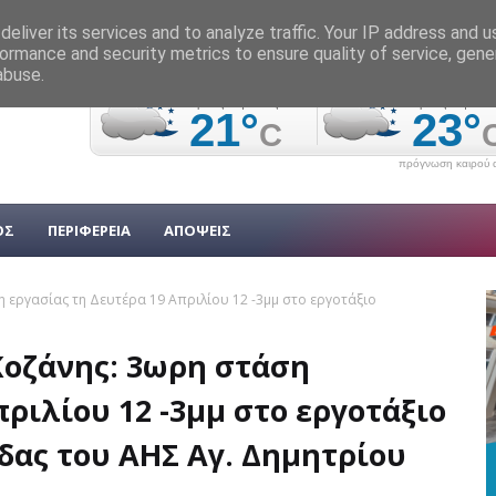
eliver its services and to analyze traffic. Your IP address and 
ormance and security metrics to ensure quality of service, gen
abuse.
πρόγνωση καιρού α
ΟΣ
ΠΕΡΙΦΕΡΕΙΑ
ΑΠΟΨΕΙΣ
 εργασίας τη Δευτέρα 19 Απριλίου 12 -3μμ στο εργοτάξιο
Κοζάνης: 3ωρη στάση
ριλίου 12 -3μμ στο εργοτάξιο
δας του ΑΗΣ Αγ. Δημητρίου