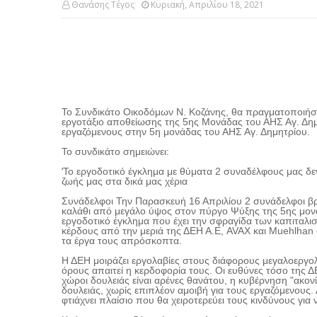
Θανάσης Τέγος
Κυριακή, Απριλίου 18, 2021
Το Συνδικάτο Οικοδόμων Ν. Κοζάνης, θα πραγματοποιήσε
εργοτάξιο αποθείωσης της 5ης Μονάδας του ΑΗΣ Αγ. Δημ
εργαζόμενους στην 5η μονάδας του ΑΗΣ Αγ. Δημητρίου.
Το συνδικάτο σημειώνει:
‘
Το εργοδοτικό έγκλημα με θύματα 2 συναδέλφους μας δε
ζωής μας στα δικά μας χέρια
Συνάδελφοι Την Παρασκευή 16 Απριλίου 2 συνάδελφοι β
καλάθι από μεγάλο ύψος στον πύργο Ψύξης της 5ης μονάδ
εργοδοτικό έγκλημα που έχει την σφραγίδα των καπιταλι
κέρδους από την μεριά της ΔΕΗ Α.Ε,
AVAX
και Muehlhan 
τα έργα τους απρόσκοπτα.
Η ΔΕΗ μοιράζει εργολαβίες στους διάφορους μεγαλοεργολ
όρους απαιτεί η κερδοφορία τους. Οι ευθύνες τόσο της ΔΕ
χώροι δουλειάς είναι αρένες θανάτου, η κυβέρνηση "ακονί
δουλειάς, χωρίς επιπλέον αμοιβή για τους εργαζόμενους.
φτιάχνει πλαίσιο που θα χειροτερεύει τους κινδύνους για