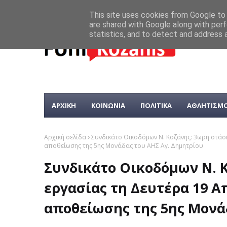
This site uses cookies from Google to d
are shared with Google along with perf
statistics, and to detect and address 
ΑΡΧΙΚΗ
ΚΟΙΝΩΝΙΑ
ΠΟΛΙΤΙΚΑ
ΑΘΛΗΤΙΣΜ
Αρχική σελίδα
Συνδικάτο Οικοδόμων Ν. Κοζάνης: 3ωρη στάση
αποθείωσης της 5ης Μονάδας του ΑΗΣ Αγ. Δημητρίου
Συνδικάτο Οικοδόμων Ν. 
εργασίας τη Δευτέρα 19 Απ
αποθείωσης της 5ης Μονά